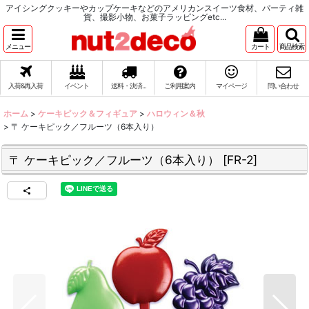
アイシングクッキーやカップケーキなどのアメリカンスイーツ食材、パーティ雑
貨、撮影小物、お菓子ラッピングetc...
メニュー
カート
商品検索
入荷&再入荷
イベント
送料・決済...
ご利用案内
マイページ
問い合わせ
ホーム
>
ケーキピック＆フィギュア
>
ハロウィン＆秋
>
〒 ケーキピック／フルーツ（6本入り）
〒 ケーキピック／フルーツ（6本入り）
[
FR-2
]