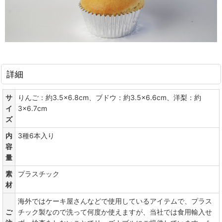
詳細
サ
りんご：約3.5×6.8cm、ブドウ：約3.5×6.6cm、洋梨：約
イ
3×6.7cm
ズ
内
3種6本入り
容
量
素
プラスチック
材
海外ではケーキ屋さんなどで使用しているアイテムで、プラス
ご
チック製なので洗って何度か使えますが、当社では食用輸入せ