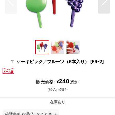
〒 ケーキピック／フルーツ（6本入り）
[
FR-2
]
240
販売価格
:
¥
(税別)
(
税込
:
264
)
¥
在庫あり
確認事項
を選択してください