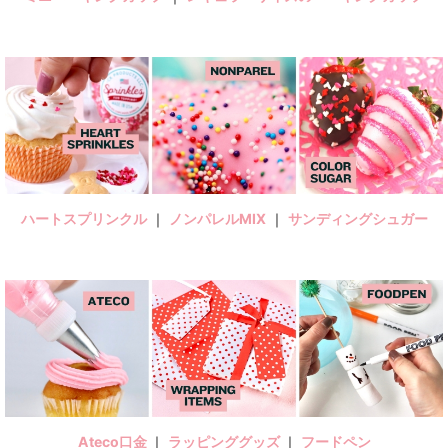
ハートスプリンクル
｜
ノンパレルMIX
｜
サンディングシュガー
Ateco口金
｜
ラッピンググッズ
｜
フードペン