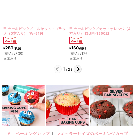
ルセット・ブラッ
〒 ケーキピック／カットオレンジ（4
HUFFKINS (ハフキン
9
]
本入り）
[
SUM-13002
]
ッグ コッツウォルズ／
[
AS038
]
4,000
¥
(税別)
160
¥
(税別)
(
税込
:
4,400
)
¥
(
税込
:
176
)
¥
残りわずか
在庫あり
2
/
23
ミニベーキングカップ
｜
レギュラーサイズのベーキングカップ