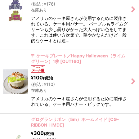
(
税込
:
176
)
¥
在庫あり
アメリカのケーキ屋さんが使用するために製作さ
れている、ケーキ用バナー。 パープルもライムグ
リーンも少し曇りがかった大人っぽい色をしてま
す。これは使い方次第で、華やかなんだけど一般
的なケーキとは違…
〒 ケーキプレート／Happy Halloween（ライム
グリーン）1枚
[
OUT160
]
100
¥
(税別)
(
税込
:
110
)
¥
在庫あり
アメリカのケーキ屋さんが使用するために製作さ
れている、ケーキ用バナー・ピックです。
グログランリボン（5m）ホームメイド
[
CG-
RIBBON-HMDE
]
300
¥
(税別)