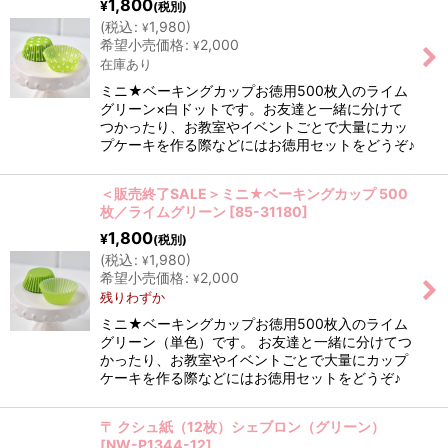
1,800
¥
(税別)
(
税込
:
1,980
)
¥
希望小売価格
:
2,000
¥
在庫あり
ミニ★ベーキングカップお徳用500枚入のライム
グリーン×白ドットです。お友達と一緒に分けて
つかったり、お教室やイベントごとで大量にカッ
プケーキを作る際などにはお徳用セットをどうぞ♪
＜販売終了SALE＞ミニ★ベーキングカップ 500
枚／ライムグリーン
[
85-31180
]
1,800
¥
(税別)
(
税込
:
1,980
)
¥
希望小売価格
:
2,000
¥
残りわずか
ミニ★ベーキングカップお徳用500枚入のライム
グリーン（単色）です。 お友達と一緒に分けてつ
かったり、お教室やイベントごとで大量にカップ
ケーキを作る際などにはお徳用セットをどうぞ♪
〒 クシュ紙（12枚）シェブロン（グリーン）
[
NW-P1344-12
]