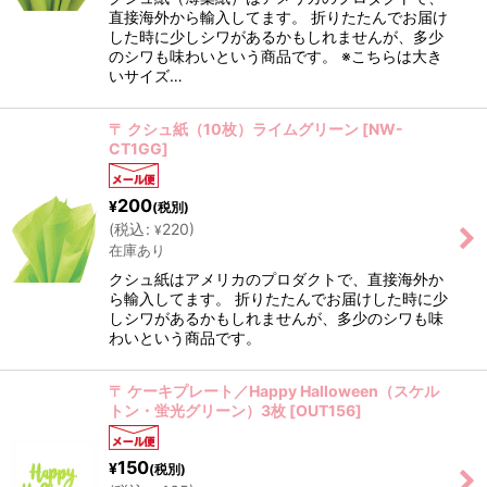
直接海外から輸入してます。 折りたたんでお届け
した時に少しシワがあるかもしれませんが、多少
のシワも味わいという商品です。 ※こちらは大き
いサイズ…
〒 クシュ紙（10枚）ライムグリーン
[
NW-
CT1GG
]
200
¥
(税別)
(
税込
:
220
)
¥
在庫あり
クシュ紙はアメリカのプロダクトで、直接海外か
ら輸入してます。 折りたたんでお届けした時に少
しシワがあるかもしれませんが、多少のシワも味
わいという商品です。
〒 ケーキプレート／Happy Halloween（スケル
トン・蛍光グリーン）3枚
[
OUT156
]
150
¥
(税別)