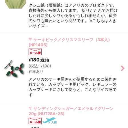
クシュ紙（薄葉紙）はアメリカのプロダクトで、
直接海外から輸入してます。 折りたたんでお届け
した時に少しシワがあるかもしれませんが、多少
のシワも味わいという商品です。 ※こちらは大き
いサイズ…
〒 ケーキピック／クリスマスリーフ（3本入）
[
NP1405
]
180
¥
(税別)
(
税込
:
198
)
¥
在庫あり
アメリカのケーキ屋さんが使用するために製作さ
れている、カップケーキ用ピック。レギュラーの
カップケーキにさして使うと、こんなサイズ感で
す
〒 サンディングシュガー／エメラルドグリーン
20g
[
NUT2SA-25
]