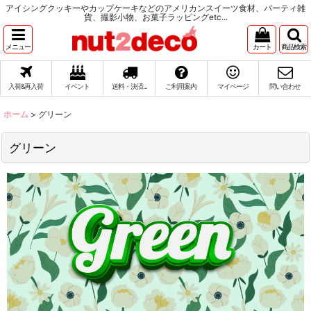
アイシングクッキーやカップケーキなどのアメリカンスイーツ食材、パーティ雑
貨、撮影小物、お菓子ラッピングetc...
メニュー
カート
商品検索
入荷&再入荷
イベント
送料・決済...
ご利用案内
マイページ
問い合わせ
ホーム
>
グリーン
グリーン