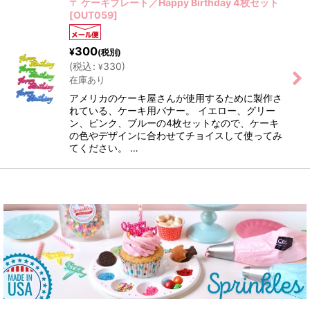
〒 ケーキプレート／Happy Birthday 4枚セット
[
OUT059
]
300
¥
(税別)
(
税込
:
330
)
¥
在庫あり
アメリカのケーキ屋さんが使用するために製作さ
れている、ケーキ用バナー。 イエロー、グリー
ン、ピンク、ブルーの4枚セットなので、ケーキ
の色やデザインに合わせてチョイスして使ってみ
てください。 …