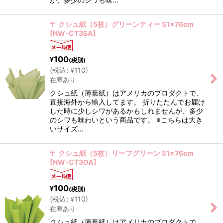
〒 クシュ紙（5枚）グリーンティー 51×76cm
[
NW-CT3SA
]
100
¥
(税別)
(
税込
:
110
)
¥
在庫あり
クシュ紙（薄葉紙）はアメリカのプロダクトで、
直接海外から輸入してます。 折りたたんでお届け
した時に少しシワがあるかもしれませんが、多少
のシワも味わいという商品です。 ※こちらは大き
いサイズ…
〒 クシュ紙（5枚）リーフグリーン 51×76cm
[
NW-CT3OA
]
100
¥
(税別)
(
税込
:
110
)
¥
在庫あり
クシュ紙（薄葉紙）はアメリカのプロダクトで、