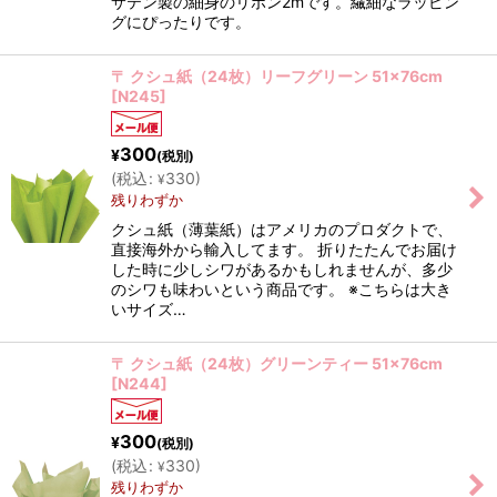
サテン製の細身のリボン2mです。繊細なラッピン
グにぴったりです。
〒 クシュ紙（24枚）リーフグリーン 51×76cm
[
N245
]
300
¥
(税別)
(
税込
:
330
)
¥
残りわずか
クシュ紙（薄葉紙）はアメリカのプロダクトで、
直接海外から輸入してます。 折りたたんでお届け
した時に少しシワがあるかもしれませんが、多少
のシワも味わいという商品です。 ※こちらは大き
いサイズ…
〒 クシュ紙（24枚）グリーンティー 51×76cm
[
N244
]
300
¥
(税別)
(
税込
:
330
)
¥
残りわずか