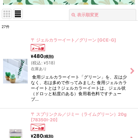
表示順変更
閉じる
27
件
表示数
:
〒 ジェルカラーイート／グリーン
[
GCE-G
]
在庫あり
480
¥
(税別)
並び順
:
(
税込
:
518
)
¥
在庫あり
食用ジェルカラーイート「グリーン」を、左は少
絞り込む
なく、右は多めで作ってみました 食用ジェルカラ
ーイートとは？ジェルカラーイートは、ジェル状
（ドロッと粘度のある）食用着色料ですチュー
ブ…
〒 スプリンクル／ジミー（ライムグリーン）20g
[
78350I-20
]
280
¥
(税別)