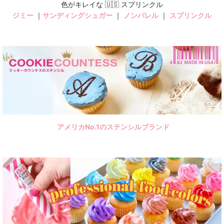
色がキレイな 🇺🇸 スプリンクル
ジミー
｜
サンディングシュガー
｜
ノンパレル
｜
スプリンクル
アメリカNo.1のステンシルブランド