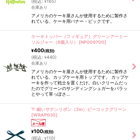
(
税込
:
165
)
¥
在庫あり
アメリカのケーキ屋さんが使用するために製作さ
れている、ケーキ用バナー・ピックです。
ケーキトッパー（フィギュア）グリーンアーミー
ソルジャー（6個入り）
[
NP009700
]
400
¥
(税別)
(
税込
:
440
)
¥
在庫あり
アメリカのケーキ屋さんが使用するために製作さ
れている、カップケーキ用トップです。 カップケ
ーキを作って戦士を置くだけ。白いクリームだっ
たのでグリーンのサンディングシュガーをパラッ
とやって草っぽさ…
〒 細いサテンリボン（2m）ピーコックグリーン
[
WRAP035
]
100
¥
(税別)
(
税込
:
110
)
¥