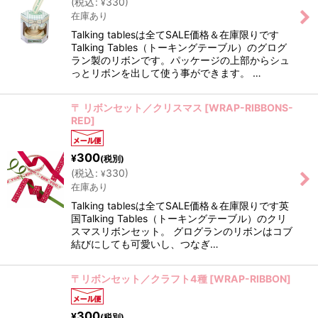
(
税込
:
330
)
¥
在庫あり
Talking tablesは全てSALE価格＆在庫限りです
Talking Tables（トーキングテーブル）のグログ
ラン製のリボンです。パッケージの上部からシュ
っとリボンを出して使う事ができます。 …
〒 リボンセット／クリスマス
[
WRAP-RIBBONS-
RED
]
300
¥
(税別)
(
税込
:
330
)
¥
在庫あり
Talking tablesは全てSALE価格＆在庫限りです英
国Talking Tables（トーキングテーブル）のクリ
スマスリボンセット。 グログランのリボンはコブ
結びにしても可愛いし、つなぎ…
〒リボンセット／クラフト4種
[
WRAP-RIBBON
]
300
¥
(税別)