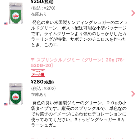
250
¥
(税別)
(
税込
:
270
)
¥
在庫あり
発色の良い米国製サンディングシュガーのエメラ
ルドグリーン、ポスト配送可能な小型パッケージ
です。ライムグリーンより強めのしっかりしたカ
ラーリングが特徴。サボテンのチュロスを作った
とき、このエ…
〒 スプリンクル／ジミー（グリーン）20g
[
78-
530G-20
]
280
¥
(税別)
(
税込
:
302
)
¥
在庫あり
発色の良い米国製ジミーのグリーン、２０gの小
袋タイプです。縦長のスプリンクルで、単色なの
でお菓子のイメージにあわせたデコレーションに
使ってみてください。#トッピングシュガー #カ
ラーシュガ…