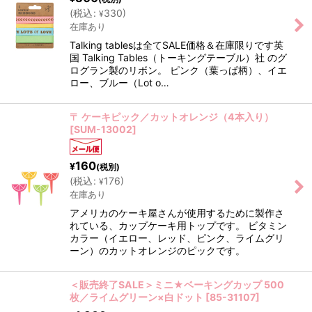
(
税込
:
330
)
¥
在庫あり
Talking tablesは全てSALE価格＆在庫限りです英
国 Talking Tables（トーキングテーブル）社 のグ
ログラン製のリボン。 ピンク（葉っぱ柄）、イエ
ロー、ブルー（Lot o…
〒 ケーキピック／カットオレンジ（4本入り）
[
SUM-13002
]
160
¥
(税別)
(
税込
:
176
)
¥
在庫あり
アメリカのケーキ屋さんが使用するために製作さ
れている、カップケーキ用トップです。 ビタミン
カラー（イエロー、レッド、ピンク、ライムグリ
ーン）のカットオレンジのピックです。
＜販売終了SALE＞ミニ★ベーキングカップ 500
枚／ライムグリーン×白ドット
[
85-31107
]