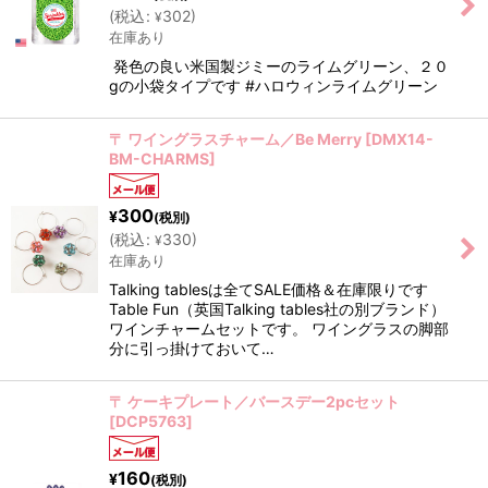
(
税込
:
302
)
¥
在庫あり
発色の良い米国製ジミーのライムグリーン、２０
gの小袋タイプです #ハロウィンライムグリーン
〒 ワイングラスチャーム／Be Merry
[
DMX14-
BM-CHARMS
]
300
¥
(税別)
(
税込
:
330
)
¥
在庫あり
Talking tablesは全てSALE価格＆在庫限りです
Table Fun（英国Talking tables社の別ブランド）
ワインチャームセットです。 ワイングラスの脚部
分に引っ掛けておいて…
〒 ケーキプレート／バースデー2pcセット
[
DCP5763
]
160
¥
(税別)