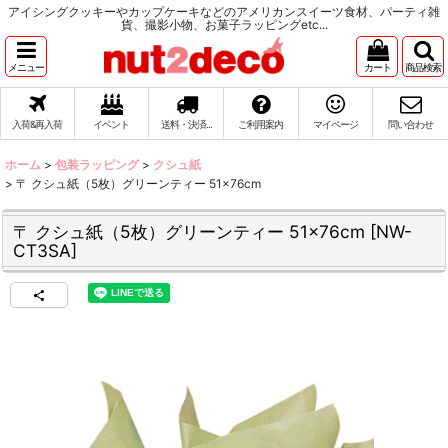
アイシングクッキーやカップケーキなどのアメリカンスイーツ食材、パーティ雑
貨、撮影小物、お菓子ラッピングetc...
メニュー
カート
商品検索
入荷&再入荷
イベント
送料・決済...
ご利用案内
マイページ
問い合わせ
ホーム
>
包装ラッピング
>
クシュ紙
>
〒 クシュ紙（5枚）グリーンティー 51×76cm
〒 クシュ紙（5枚）グリーンティー 51×76cm
[
NW-
CT3SA
]