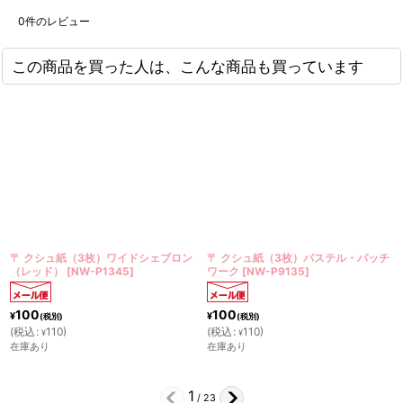
0
件のレビュー
この商品を買った人は、こんな商品も買っています
紙（3枚）ワイドシェブロン
〒 クシュ紙（3枚）パステル・パッチ
〒 クシュ紙
[
NW-P1345
]
ワーク
[
NW-P9135
]
ライプ
[
NW-
100
300
¥
¥
(税別)
(税別)
)
(
税込
:
110
)
(
税込
:
330
)
¥
¥
在庫あり
在庫あり
2
/
23