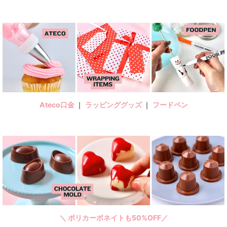
Ateco口金
｜
ラッピンググッズ
｜
フードペン
＼ ポリカーボネイトも50%OFF／