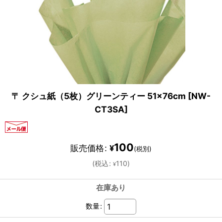
〒 クシュ紙（5枚）グリーンティー 51×76cm
[
NW-
CT3SA
]
100
販売価格
:
¥
(税別)
(
税込
:
110
)
¥
在庫あり
数量
: