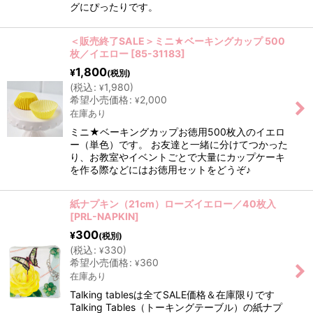
グにぴったりです。
＜販売終了SALE＞ミニ★ベーキングカップ 500
枚／イエロー
[
85-31183
]
1,800
¥
(税別)
(
税込
:
1,980
)
¥
希望小売価格
:
2,000
¥
在庫あり
ミニ★ベーキングカップお徳用500枚入のイエロ
ー（単色）です。 お友達と一緒に分けてつかった
り、お教室やイベントごとで大量にカップケーキ
を作る際などにはお徳用セットをどうぞ♪
紙ナプキン（21cm）ローズイエロー／40枚入
[
PRL-NAPKIN
]
300
¥
(税別)
(
税込
:
330
)
¥
希望小売価格
:
360
¥
在庫あり
Talking tablesは全てSALE価格＆在庫限りです
Talking Tables（トーキングテーブル）の紙ナプ