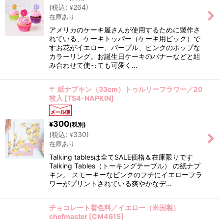
(
税込
:
264
)
¥
在庫あり
アメリカのケーキ屋さんが使用するために製作さ
れている、ケーキトッパー（ケーキ用ピック）で
すお花がイエロー、パープル、ピンクのポップな
カラーリング。お誕生日ケーキのバナーなどと組
み合わせて使っても可愛く…
〒 紙ナプキン（33cm）トゥルリーフラワー／20
枚入
[
TS4-NAPKIN
]
300
¥
(税別)
(
税込
:
330
)
¥
在庫あり
Talking tablesは全てSALE価格＆在庫限りです
Talking Tables（トーキングテーブル） の紙ナプ
キン。 スモーキーなピンクのフチにイエローフラ
ワーがプリントされている爽やかなデ…
チョコレート着色料／イエロー（米国製）
chefmaster
[
CM4615
]