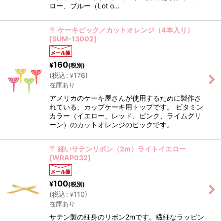
ロー、ブルー（Lot o…
〒 ケーキピック／カットオレンジ（4本入り）
[
SUM-13002
]
160
¥
(税別)
(
税込
:
176
)
¥
在庫あり
アメリカのケーキ屋さんが使用するために製作さ
れている、カップケーキ用トップです。 ビタミン
カラー（イエロー、レッド、ピンク、ライムグリ
ーン）のカットオレンジのピックです。
〒 細いサテンリボン（2m）ライトイエロー
[
WRAP032
]
100
¥
(税別)
(
税込
:
110
)
¥
在庫あり
サテン製の細身のリボン2mです。繊細なラッピン