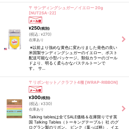
〒 サンディングシュガー／イエロー 20g
[
NUT2SA-22
]
250
¥
(税別)
(
税込
:
270
)
¥
在庫あり
※以前より強めな黄色に変わりました発色の良い
米国製サンディングシュガーのイエロー、ポスト
配送可能な小型パッケージ。類似カラーのゴール
ドより、明るく柔らかなパステルトーンで
す。 サ…
〒リボンセット／クラフト4種
[
WRAP-RIBBON
]
300
¥
(税別)
(
税込
:
330
)
¥
在庫あり
Talking tablesは全てSALE価格＆在庫限りです英
国 Talking Tables（トーキングテーブル）社 のグ
ログラン製のリボン。 ピンク（葉っぱ柄）、イエ