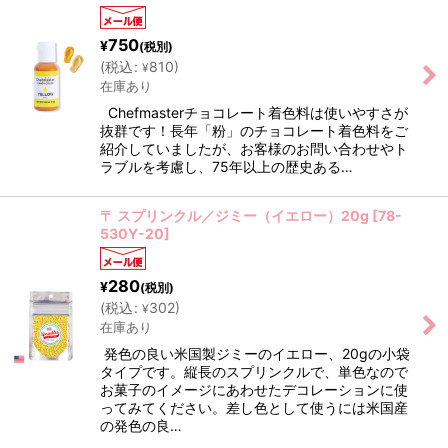
750
¥
(税別)
(
税込
:
810
)
¥
在庫あり
Chefmasterチョコレート着色料は使いやすさが
抜群です！長年「粉」のチョコレート着色料をご
紹介していましたが、お客様のお問い合わせやト
ラブルを考慮し、75年以上の歴史ある…
〒 スプリンクル／ジミー（イエロー）20g
[
78-
530Y-20
]
280
¥
(税別)
(
税込
:
302
)
¥
在庫あり
発色の良い米国製ジミーのイエロー、20gの小袋
タイプです。縦長のスプリンクルで、単色なので
お菓子のイメージにあわせたデコレーションに使
ってみてください。差し色として使うには米国産
の発色の良…