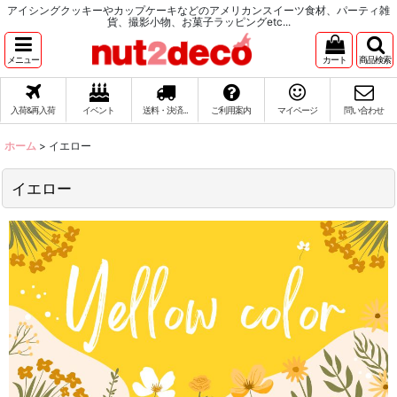
アイシングクッキーやカップケーキなどのアメリカンスイーツ食材、パーティ雑
貨、撮影小物、お菓子ラッピングetc...
メニュー
カート
商品検索
入荷&再入荷
イベント
送料・決済...
ご利用案内
マイページ
問い合わせ
ホーム
>
イエロー
イエロー