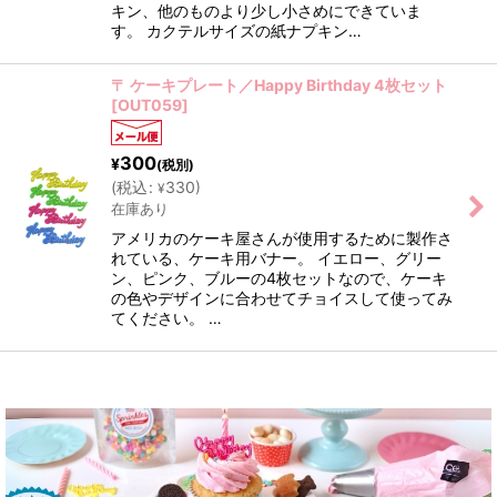
キン、他のものより少し小さめにできていま
す。 カクテルサイズの紙ナプキン…
〒 ケーキプレート／Happy Birthday 4枚セット
[
OUT059
]
300
¥
(税別)
(
税込
:
330
)
¥
在庫あり
アメリカのケーキ屋さんが使用するために製作さ
れている、ケーキ用バナー。 イエロー、グリー
ン、ピンク、ブルーの4枚セットなので、ケーキ
の色やデザインに合わせてチョイスして使ってみ
てください。 …