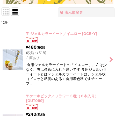
表示順変更
閉じる
12
件
表示数
:
〒 ジェルカラーイート／イエロー
[
GCE-Y
]
在庫あり
480
¥
(税別)
並び順
:
(
税込
:
518
)
¥
在庫あり
食用ジェルカラーイートの「イエロー」。左は少
絞り込む
なく、右は多めに入れた違いです 食用ジェルカラ
ーイートとは？ジェルカラーイートは、ジェル状
（ドロッと粘度のある）食用着色料ですチュー
ブ…
〒ケーキピック／フラワー３種（６本入り）
[
OUT099
]
240
¥
(税別)