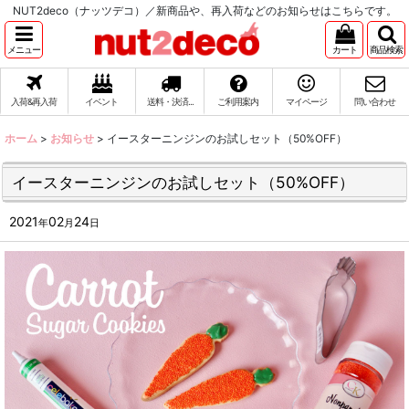
NUT2deco（ナッツデコ）／新商品や、再入荷などのお知らせはこちらです。
メニュー
カート
商品検索
入荷&再入荷
イベント
送料・決済...
ご利用案内
マイページ
問い合わせ
ホーム
>
お知らせ
>
イースターニンジンのお試しセット（50%OFF）
イースターニンジンのお試しセット（50%OFF）
2021
02
24
年
月
日