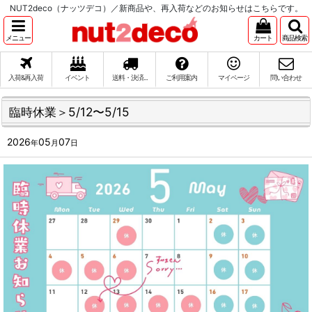
NUT2deco（ナッツデコ）／新商品や、再入荷などのお知らせはこちらです。
メニュー
カート
商品検索
入荷&再入荷
イベント
送料・決済...
ご利用案内
マイページ
問い合わせ
臨時休業＞5/12〜5/15
2026
05
07
年
月
日