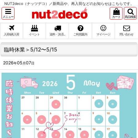
NUT2deco（ナッツデコ）／新商品や、再入荷などのお知らせはこちらです。
メニュー
カート
商品検索
入荷&再入荷
イベント
送料・決済...
ご利用案内
マイページ
問い合わせ
臨時休業＞5/12〜5/15
2026
05
07
年
月
日