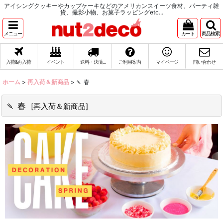
アイシングクッキーやカップケーキなどのアメリカンスイーツ食材、パーティ雑
貨、撮影小物、お菓子ラッピングetc...
メニュー
カート
商品検索
入荷&再入荷
イベント
送料・決済...
ご利用案内
マイページ
問い合わせ
ホーム
>
再入荷＆新商品
>
🍡 春
🍡 春
[
再入荷＆新商品
]