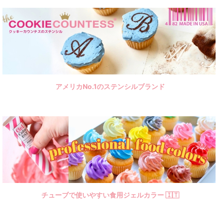
🇮🇹 ジェルカラーイート
🇺🇸 スプリンクル
🎂 バースデー
💍 ウエディング
アメリカNo.1のステンシルブランド
🍼 ベビー
🍡 春
🍧 夏
🍁 秋
☃️ 冬
🐇 イースター
チューブで使いやすい食用ジェルカラー 🇮🇹
👛 母の日