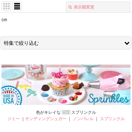
表示順変更
閉じる
0
件
表示数
:
在庫あり
特集で絞り込む
並び順
:
今月のスペシャルSALE
絞り込む
バレンタイン・スプリンクル
＼50%OFF／ポリカーボネート型
クリスマスパーティー
メール便でお届けできる20g
色がキレイな 🇺🇸 スプリンクル
ジミー
｜
サンディングシュガー
｜
ノンパレル
｜
スプリンクル
アマゾンFBAからすぐお届けできます