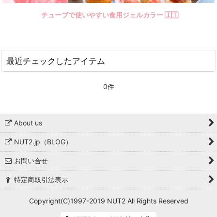
🐇 イースター
チューブで使いやすい食用ジェルカラー 🇮🇹
👛 母の日
☂️ 雨の日
最近チェックしたアイテム
🔧 父の日（ボーイズ）
0件
🏆 スポーツ
👠 ガールズ
About us
❤︎ LOVEハート
NUT2.jp（BLOG）
🍫 バレンタイン
お問い合せ
特定商取引法表示
🎃 ハロウィン
Copyright(C)1997-2019 NUT2 All Rights Reserved
🎄 クリスマス