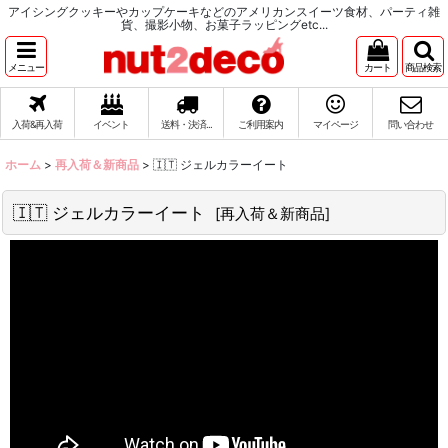
アイシングクッキーやカップケーキなどのアメリカンスイーツ食材、パーティ雑
貨、撮影小物、お菓子ラッピングetc...
メニュー
カート
商品検索
入荷&再入荷
イベント
送料・決済...
ご利用案内
マイページ
問い合わせ
ホーム
>
再入荷＆新商品
>
🇮🇹 ジェルカラーイート
🇮🇹 ジェルカラーイート
[
再入荷＆新商品
]