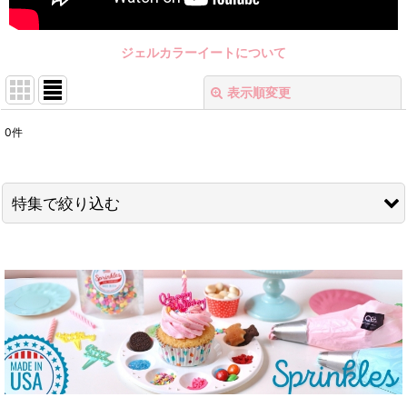
ジェルカラーイートについて
表示順変更
閉じる
0
件
表示数
:
在庫あり
特集で絞り込む
並び順
:
今月のスペシャルSALE
絞り込む
バレンタイン・スプリンクル
＼50%OFF／ポリカーボネート型
クリスマスパーティー