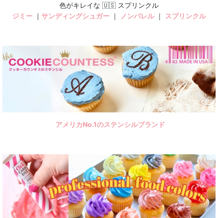
メール便でお届けできる20g
色がキレイな 🇺🇸 スプリンクル
ジミー
｜
サンディングシュガー
｜
ノンパレル
｜
スプリンクル
アマゾンFBAからすぐお届けできます
🇮🇹 ジェルカラーイート
🇺🇸 スプリンクル
🎂 バースデー
💍 ウエディング
アメリカNo.1のステンシルブランド
🍼 ベビー
🍡 春
🍧 夏
🍁 秋
☃️ 冬