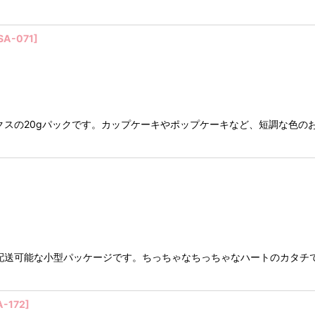
SA-071
]
のミックスの20gパックです。カップケーキやポップケーキなど、短調な色
配送可能な小型パッケージです。ちっちゃなちっちゃなハートのカタチ
A-172
]