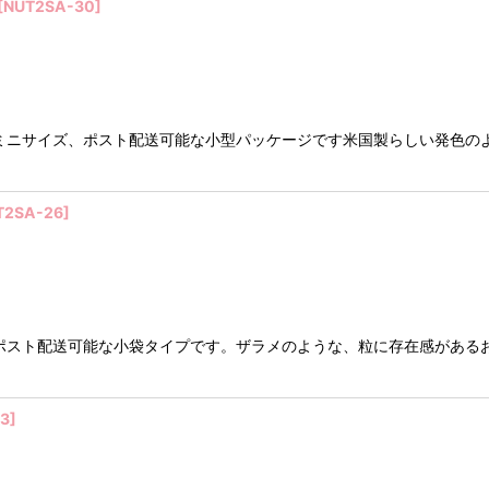
[
NUT2SA-30
]
ミニサイズ、ポスト配送可能な小型パッケージです米国製らしい発色の
T2SA-26
]
ポスト配送可能な小袋タイプです。ザラメのような、粒に存在感がある
3
]