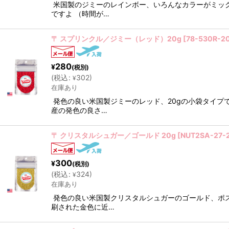
米国製のジミーのレインボー、いろんなカラーがミッ
ですよ （時間が…
〒 スプリンクル／ジミー（レッド）20g
[
78-530R-2
280
¥
(税別)
(
税込
:
302
)
¥
在庫あり
発色の良い米国製ジミーのレッド、20gの小袋タイプ
産の発色の良さ…
〒 クリスタルシュガー／ゴールド 20g
[
NUT2SA-27-
300
¥
(税別)
(
税込
:
324
)
¥
在庫あり
発色の良い米国製クリスタルシュガーのゴールド、ポ
刷された金色に近…