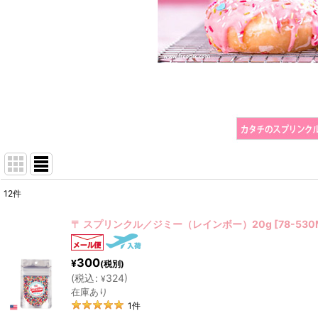
12
件
表示数
:
〒 スプリンクル／ジミー（レインボー）20g
[
78-530
在庫あり
300
¥
(税別)
並び順
:
(
税込
:
324
)
¥
在庫あり
1
件