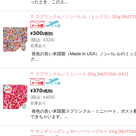
ったとき、このエ…
〒 スプリンクル／ノンパレル（ミックス）20g
[
NUT2
300
¥
(税別)
(
税込
:
324
)
¥
在庫あり
発色の良い米国製（Made in USA）ノンパレル
グ…
〒 スプリンクル／ミニハート 20g
[
NUT2SA-041
]
370
¥
(税別)
(
税込
:
400
)
¥
在庫あり
発色の良い米国製スプリンクル・ミニハート、ポスト
できちゃいます。…
〒 サンディングシュガー／ベリーブルー 20g
[
NUT2S