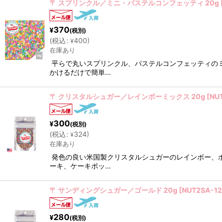
〒 スプリンクル／ミニ・パステルコンフェッティ 20g
370
¥
(税別)
(
税込
:
400
)
¥
在庫あり
平らで丸いスプリンクル、パステルコンフェッティの
かけるだけで簡単…
〒 クリスタルシュガー／レインボーミックス 20g
[
NU
300
¥
(税別)
(
税込
:
324
)
¥
在庫あり
発色の良い米国製クリスタルシュガーのレインボー、
ーキ、ケーキポッ…
〒 サンディングシュガー／ゴールド 20g
[
NUT2SA-12
280
¥
(税別)