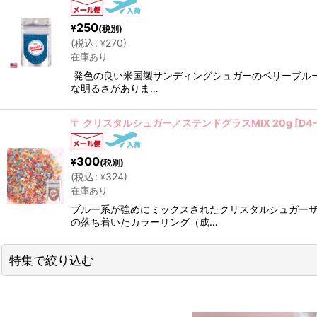
250
¥
(税別)
(
税込
:
270
)
¥
在庫あり
発色の良い米国製サンディングシュガーのベリーブル
な明るさがありま…
〒 クリスタルシュガー／ステンドグラスMIX 20g
[
D4
300
¥
(税別)
(
税込
:
324
)
¥
在庫あり
ブルー系が強めにミックスされたクリスタルシュガー
の落ち着いたカラーリング（成…
特集で絞り込む
今月のスペシャルSALE