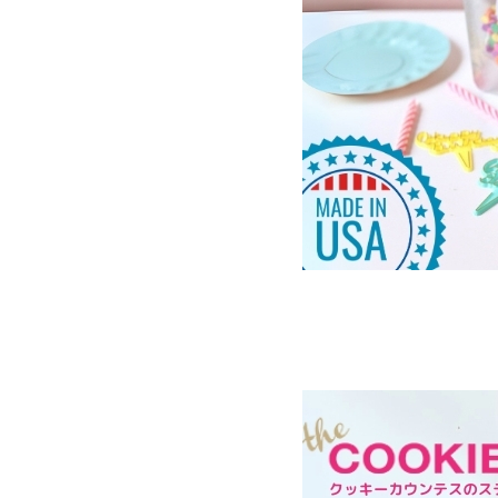
バレンタイン・スプリンクル
＼50%OFF／ポリカーボネート型
クリスマスパーティー
メール便でお届けできる20g
アマゾンFBAからすぐお届けできます
🇮🇹 ジェルカラーイート
🇺🇸 スプリンクル
🎂 バースデー
💍 ウエディング
🍼 ベビー