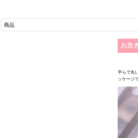
商品
平らで丸
ッケージ