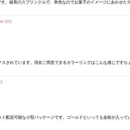
絞り込む
です。縦長のスプリンクルで、単色なのでお菓子のイメージにあわせた
M-20
]
クスされています。現在ご用意できるカラーリングはこんな感じですち
2
]
スト配送可能な小型パッケージです。ゴールドといっても金粉が入って