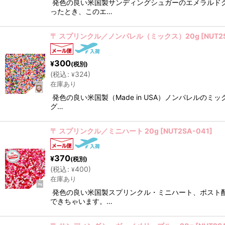
発色の良い米国製サンディングシュガーのエメラルド
ったとき、このエ…
〒 スプリンクル／ノンパレル（ミックス）20g
[
NUT2
300
¥
(税別)
(
税込
:
324
)
¥
在庫あり
発色の良い米国製（Made in USA）ノンパレル
グ…
〒 スプリンクル／ミニハート 20g
[
NUT2SA-041
]
370
¥
(税別)
(
税込
:
400
)
¥
在庫あり
発色の良い米国製スプリンクル・ミニハート、ポスト
できちゃいます。…