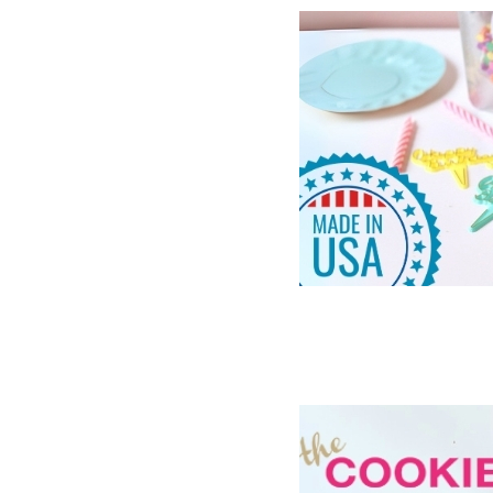
バレンタイン・スプリンクル
＼50%OFF／ポリカーボネート型
クリスマスパーティー
メール便でお届けできる20g
アマゾンFBAからすぐお届けできます
🇮🇹 ジェルカラーイート
🇺🇸 スプリンクル
🎂 バースデー
💍 ウエディング
🍼 ベビー