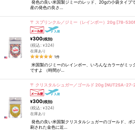
発色の良い米国製ジミーのレッド、20gの小袋タイプ
産の発色の良さ…
〒 スプリンクル／ジミー（レインボー）20g
[
78-530
300
¥
(税別)
(
税込
:
324
)
¥
在庫あり
1
件
米国製のジミーのレインボー、いろんなカラーがミッ
ですよ （時間が…
〒 クリスタルシュガー／ゴールド 20g
[
NUT2SA-27-
300
¥
(税別)
(
税込
:
324
)
¥
在庫あり
発色の良い米国製クリスタルシュガーのゴールド、ポ
刷された金色に近…