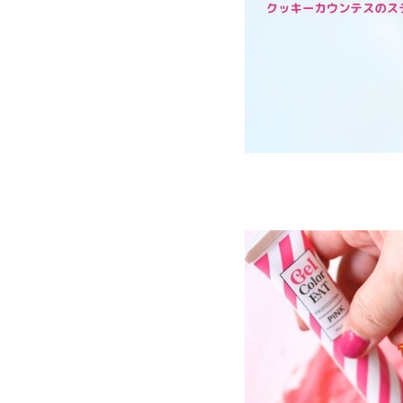
🍡 春
🍧 夏
🍁 秋
☃️ 冬
🐇 イースター
👛 母の日
☂️ 雨の日
🔧 父の日（ボーイズ）
🏆 スポーツ
👠 ガールズ
❤︎ LOVEハート