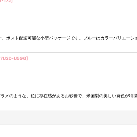
A-172
]
ー、ポスト配送可能な小型パッケージです。ブルーはカラーバリエーシ
-7U3D-U5GG
]
ザラメのような、粒に存在感があるお砂糖で、米国製の美しい発色が特