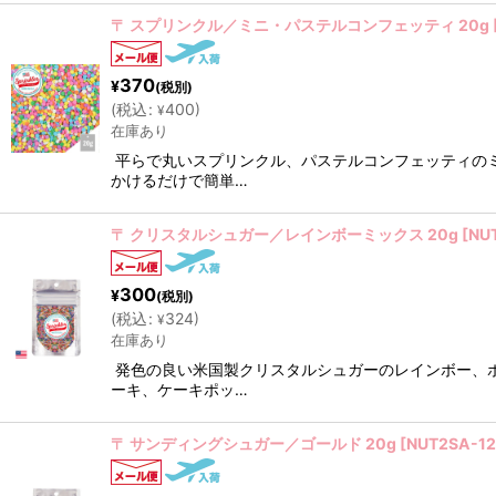
〒 スプリンクル／ミニ・パステルコンフェッティ 20g
370
¥
(税別)
(
税込
:
400
)
¥
在庫あり
平らで丸いスプリンクル、パステルコンフェッティの
かけるだけで簡単…
〒 クリスタルシュガー／レインボーミックス 20g
[
NU
300
¥
(税別)
(
税込
:
324
)
¥
在庫あり
発色の良い米国製クリスタルシュガーのレインボー、
ーキ、ケーキポッ…
〒 サンディングシュガー／ゴールド 20g
[
NUT2SA-12