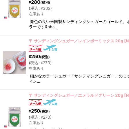
280
¥
(税別)
(
税込
:
302
)
¥
在庫あり
発色の良い米国製サンディングシュガーのゴールド、
ラーです&nbs…
〒 サンディングシュガー／レインボーミックス 20g
[
N
250
¥
(税別)
(
税込
:
270
)
¥
在庫あり
細かなカラーシュガー「サンディングシュガー」のミッ
ィン…
〒 サンディングシュガー／エメラルドグリーン 20g
[
N
250
¥
(税別)
(
税込
:
270
)
¥
在庫あり