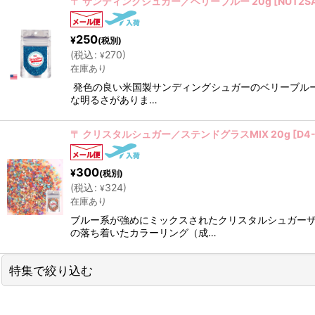
〒 サンディングシュガー／ベリーブルー 20g
[
NUT2S
250
¥
(税別)
(
税込
:
270
)
¥
在庫あり
発色の良い米国製サンディングシュガーのベリーブル
な明るさがありま…
〒 クリスタルシュガー／ステンドグラスMIX 20g
[
D4
300
¥
(税別)
(
税込
:
324
)
¥
在庫あり
ブルー系が強めにミックスされたクリスタルシュガー
の落ち着いたカラーリング（成…
特集で絞り込む
今月のスペシャルSALE