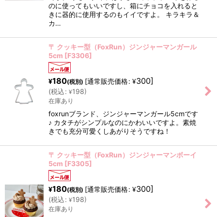
のに使ってもいいですし、箱にチョコを入れると
きに器的に使用するのもイイですよ。 キラキラ＆
カ…
〒 クッキー型（FoxRun）ジンジャーマンガール
5cm
[
F3306
]
180
300
]
[
通常販売価格
:
¥
¥
(税別)
(
税込
:
198
)
¥
在庫あり
foxrunブランド、ジンジャーマンガール5cmです
♪ カタチがシンプルなのにかわいいですよ。素焼
きでも充分可愛くしあがりそうですね！
〒 クッキー型（FoxRun）ジンジャーマンボーイ
5cm
[
F3305
]
180
300
]
[
通常販売価格
:
¥
¥
(税別)
(
税込
:
198
)
¥
在庫あり