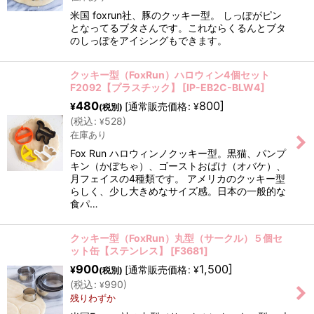
米国 foxrun社、豚のクッキー型。 しっぽがピン
となってるブタさんです。これならくるんとブタ
のしっぽをアイシングもできます。
クッキー型（FoxRun）ハロウィン4個セット
F2092【プラスチック】
[
IP-EB2C-BLW4
]
480
800
]
[
通常販売価格
:
¥
¥
(税別)
(
税込
:
528
)
¥
在庫あり
Fox Run ハロウィンノクッキー型。黒猫、パンプ
キン（かぼちゃ）、ゴーストおばけ（オバケ）、
月フェイスの4種類です。 アメリカのクッキー型
らしく、少し大きめなサイズ感。日本の一般的な
食パ…
クッキー型（FoxRun）丸型（サークル）５個セ
ット缶【ステンレス】
[
F3681
]
900
1,500
]
[
通常販売価格
:
¥
¥
(税別)
(
税込
:
990
)
¥
残りわずか