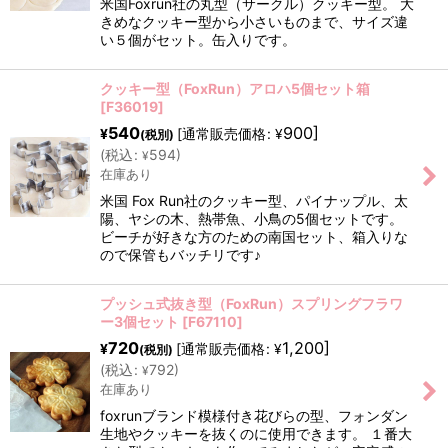
米国Foxrun社の丸型（サークル）クッキー型。 大
きめなクッキー型から小さいものまで、サイズ違
い５個がセット。缶入りです。
クッキー型（FoxRun）アロハ5個セット箱
[
F36019
]
540
900
]
[
通常販売価格
:
¥
¥
(税別)
(
税込
:
594
)
¥
在庫あり
米国 Fox Run社のクッキー型、パイナップル、太
陽、ヤシの木、熱帯魚、小鳥の5個セットです。
ビーチが好きな方のための南国セット、箱入りな
ので保管もバッチリです♪
プッシュ式抜き型（FoxRun）スプリングフラワ
ー3個セット
[
F67110
]
720
1,200
]
[
通常販売価格
:
¥
¥
(税別)
(
税込
:
792
)
¥
在庫あり
foxrunブランド模様付き花びらの型、フォンダン
生地やクッキーを抜くのに使用できます。 １番大