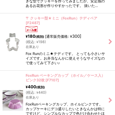
きな型でクッキーを作ってみましたが、安定感の
あるお花形が作りやすかったです。 抜いた…
〒 クッキー型★ミニ（FoxRun）テディベア
[
F2487
]
180
300
]
[
通常販売価格
:
¥
¥
(税別)
(
税込
:
198
)
¥
在庫あり
Fox Runのミニ★テディです。 とっても小さいサ
イズです。お弁当なんかに使えそうなサイズなの
で使ってみて下さい♪
FoxRun ベーキングカップ （ホイル／ケース入）
ピンク32枚
[
F7107
]
400
¥
(税別)
(
税込
:
440
)
¥
在庫あり
FoxRunベーキングカップ、ホイルピンクです。
カップケーキにデコ盛りしたいときなんかは特に
ですけど、シンプルなカップで色だけ合わせたほ