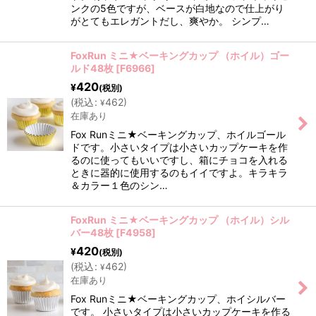
ンクの5色ですが、ベースが白地なので仕上がり
がとてもエレガントだし、爽やか。 シンプ…
FoxRun ミニ★ベーキングカップ （ホイル）ゴー
ルド48枚
[
F6966
]
420
¥
(税別)
(
税込
:
462
)
¥
在庫あり
Fox Runミニ★ベーキングカップ、ホイルゴール
ドです。小さいタイプは小さいカップケーキを作
るのに使ってもいいですし、箱にチョコを入れる
ときに器的に使用するのもイイですよ。キラキラ
＆カラー１色のシン…
FoxRun ミニ★ベーキングカップ （ホイル）シル
バー48枚
[
F4958
]
420
¥
(税別)
(
税込
:
462
)
¥
在庫あり
Fox Runミニ★ベーキングカップ、ホイシルバー
です。 小さいタイプは小さいカップケーキを作る