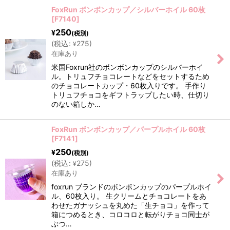
FoxRun ボンボンカップ／シルバーホイル 60枚
[
F7140
]
250
¥
(税別)
(
税込
:
275
)
¥
在庫あり
米国Foxrun社のボンボンカップのシルバーホイ
ル。トリュフチョコレートなどをセットするため
のチョコレートカップ・60枚入りです。 手作り
トリュフチョコをギフトラップしたい時、仕切り
のない箱しか…
FoxRun ボンボンカップ／パープルホイル 60枚
[
F7141
]
250
¥
(税別)
(
税込
:
275
)
¥
在庫あり
foxrun ブランドのボンボンカップのパープルホイ
ル、60枚入り。 生クリームとチョコレートをあ
わせたガナッシュを丸めた「生チョコ」を作って
箱につめるとき、コロコロと転がりチョコ同士が
ぶつ…