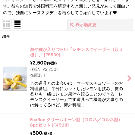
す。彼らの道具で外国料理を研究すると新しい発見があって面白い
ので、独自にケーススタディを増やしてご紹介しています❤︎
表示順変更
閉じる
38
件
表示数
:
粒や種が入りづらい『レモンスクイーザー（絞り
機）』
[
F5539
]
在庫あり
2,500
¥
(税別)
(
税込
:
2,750
)
並び順
:
¥
在庫あり
この道具との出会いは、マーサスチュワートのお
絞り込む
料理番組。半分にカットしたレモンを挟み、皮の
香りも一緒にレモン果汁を絞ることのできる「レ
モンスクイーザー」です道具って機能が大事なの
は解ってるけど、海外料理…
FoxRun クリームホーン型（コロネ／コルネ型）
6pcセット
[
F4508
]
500
¥
(税別)