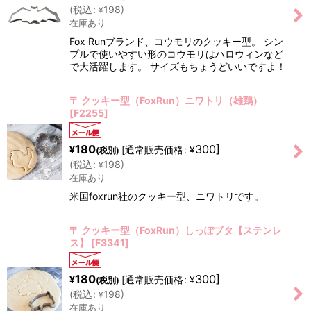
(
税込
:
198
)
¥
在庫あり
Fox Runブランド、コウモリのクッキー型。 シン
プルで使いやすい形のコウモリはハロウィンなど
で大活躍します。 サイズもちょうどいいですよ！
〒 クッキー型（FoxRun）ニワトリ（雄鶏）
[
F2255
]
180
300
]
[
通常販売価格
:
¥
¥
(税別)
(
税込
:
198
)
¥
在庫あり
米国foxrun社のクッキー型、ニワトリです。
〒 クッキー型（FoxRun）しっぽブタ【ステンレ
ス】
[
F3341
]
180
300
]
[
通常販売価格
:
¥
¥
(税別)
(
税込
:
198
)
¥
在庫あり