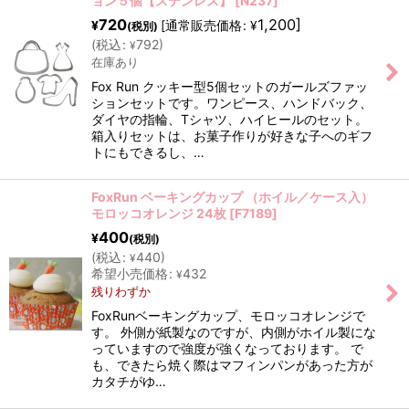
ョン５個【ステンレス】
[
N237
]
720
1,200
]
[
通常販売価格
:
¥
¥
(税別)
(
税込
:
792
)
¥
在庫あり
Fox Run クッキー型5個セットのガールズファッ
ションセットです。ワンピース、ハンドバック、
ダイヤの指輪、Tシャツ、ハイヒールのセット。
箱入りセットは、お菓子作りが好きな子へのギフ
トにもできるし、…
FoxRun ベーキングカップ （ホイル／ケース入）
モロッコオレンジ 24枚
[
F7189
]
400
¥
(税別)
(
税込
:
440
)
¥
希望小売価格
:
432
¥
残りわずか
FoxRunベーキングカップ、モロッコオレンジで
す。 外側が紙製なのですが、内側がホイル製にな
っていますので強度が強くなっております。 で
も、できたら焼く際はマフィンパンがあった方が
カタチがゆ…