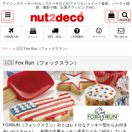
アイシングクッキーやカップケーキなどのアメリカンスイーツ食材、パーティ雑
貨、撮影小物、お菓子ラッピングetc...
メニュー
カート
商品検索
入荷&再入荷
イベント
送料・決済...
ご利用案内
マイページ
問い合わせ
ホーム
>
🇺🇸 Fox Run（フォックスラン）
🇺🇸 Fox Run（フォックスラン）
FOXRUN（フォックスラン）社とはレトロなクッキー型からお付き
合いがスタートし、米国の定番キッチン道具などをご紹介していま