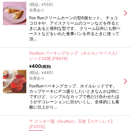
(
税込
:
550
)
¥
在庫あり
Fox Runクリームホーンの型6個セット。 チョコ
コロネや、アイスクリームのコーンなどを作ると
きにあると便利な型です。 クリーム以外にも卵ペ
ーストなどをいれた食事パンを作るときに使って
頂…
FoxRun ベーキングカップ （ホイル／ケース入）
レッド32枚
[
F6979
]
400
¥
(税別)
(
税込
:
440
)
¥
在庫あり
FoxRunベーキングカップ、ホイルレッドです。
カップケーキにデコ盛りしたいときなんかは特に
ですけど、シンプルなカップで色だけ合わせたほ
うがデコレーションに目がいくし、全体的にも素
敵に仕上がり…
〒 クッキー型（FoxRun）天使【ステンレス】
[
F3315
]