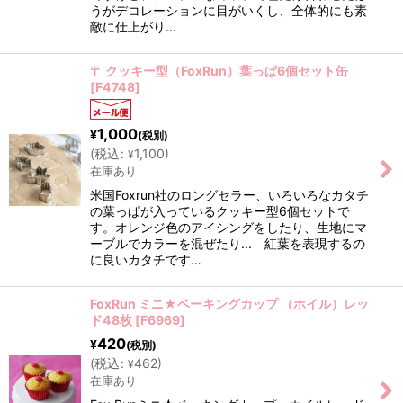
うがデコレーションに目がいくし、全体的にも素
敵に仕上がり…
〒 クッキー型（FoxRun）葉っぱ6個セット缶
[
F4748
]
1,000
¥
(税別)
(
税込
:
1,100
)
¥
在庫あり
米国Foxrun社のロングセラー、いろいろなカタチ
の葉っぱが入っているクッキー型6個セットで
す。オレンジ色のアイシングをしたり、生地にマ
ーブルでカラーを混ぜたり... 紅葉を表現するの
に良いカタチです…
FoxRun ミニ★ベーキングカップ （ホイル）レッ
ド48枚
[
F6969
]
420
¥
(税別)
(
税込
:
462
)
¥
在庫あり