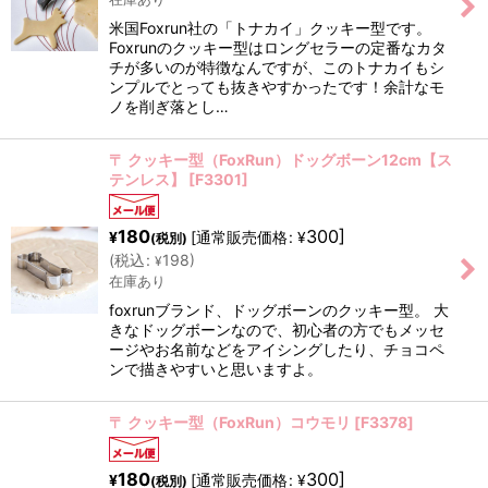
米国Foxrun社の「トナカイ」クッキー型です。
Foxrunのクッキー型はロングセラーの定番なカタ
チが多いのが特徴なんですが、このトナカイもシ
ンプルでとっても抜きやすかったです！余計なモ
ノを削ぎ落とし…
〒 クッキー型（FoxRun）ドッグボーン12cm【ス
テンレス】
[
F3301
]
180
300
]
[
通常販売価格
:
¥
¥
(税別)
(
税込
:
198
)
¥
在庫あり
foxrunブランド、ドッグボーンのクッキー型。 大
きなドッグボーンなので、初心者の方でもメッセ
ージやお名前などをアイシングしたり、チョコペ
ンで描きやすいと思いますよ。
〒 クッキー型（FoxRun）コウモリ
[
F3378
]
180
300
]
[
通常販売価格
:
¥
¥
(税別)