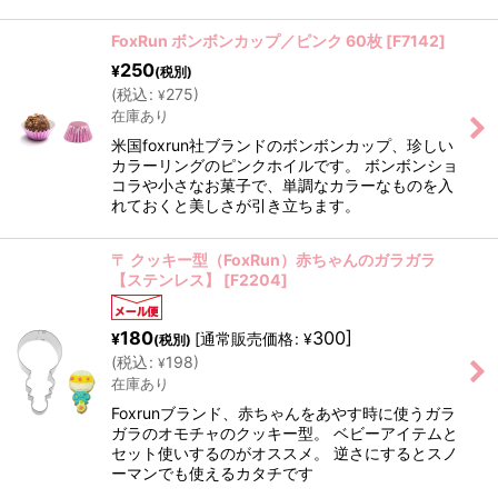
FoxRun ボンボンカップ／ピンク 60枚
[
F7142
]
250
¥
(税別)
(
税込
:
275
)
¥
在庫あり
米国foxrun社ブランドのボンボンカップ、珍しい
カラーリングのピンクホイルです。 ボンボンショ
コラや小さなお菓子で、単調なカラーなものを入
れておくと美しさが引き立ちます。
〒 クッキー型（FoxRun）赤ちゃんのガラガラ
【ステンレス】
[
F2204
]
180
300
]
[
通常販売価格
:
¥
¥
(税別)
(
税込
:
198
)
¥
在庫あり
Foxrunブランド、赤ちゃんをあやす時に使うガラ
ガラのオモチャのクッキー型。 ベビーアイテムと
セット使いするのがオススメ。 逆さにするとスノ
ーマンでも使えるカタチです