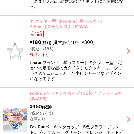
しれませんね。 結婚式のプチギフトにご使用にな
っ…
〒 クッキー型（FoxRun）星（スター）
3.5cm【ステンレス】
[
F2474
]
180
300
]
[
通常販売価格
:
¥
¥
(税別)
(
税込
:
198
)
¥
残りわずか
foxrunブランド、星（スター）のクッキー型、定
番中の定番な星のカタチをしたクッキー型。少し
小さめで...シュッとした少しシャープなデザイン
になってます。
FoxRun ベーキングカップ 100枚／フラワー 5色
[
F4895
]
650
¥
(税別)
(
税込
:
715
)
¥
在庫あり
Fox Runベーキングカップ、5色フラワープリン
ト。 赤、ブルー、グリーン、オレンジ、ホットピ