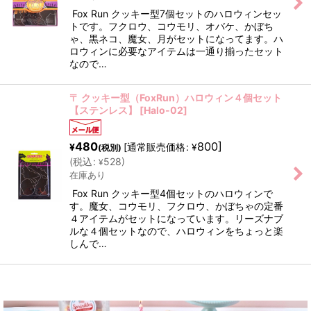
Fox Run クッキー型7個セットのハロウィンセッ
トです。フクロウ、コウモリ、オバケ、かぼち
ゃ、黒ネコ、魔女、月がセットになってます。ハ
ロウィンに必要なアイテムは一通り揃ったセット
なので…
〒 クッキー型（FoxRun）ハロウィン４個セット
【ステンレス】
[
Halo-02
]
480
800
]
[
通常販売価格
:
¥
¥
(税別)
(
税込
:
528
)
¥
在庫あり
Fox Run クッキー型4個セットのハロウィンで
す。魔女、コウモリ、フクロウ、かぼちゃの定番
４アイテムがセットになっています。リーズナブ
ルな４個セットなので、ハロウィンをちょっと楽
しんで…