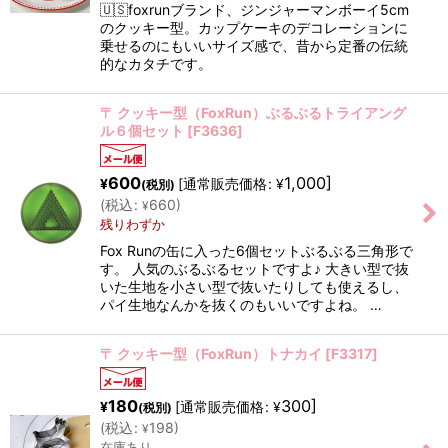
🇺🇸foxrunブランド、ジンジャーマンボーイ5cm
のクッキー型。カップケーキのデコレーションに
乗せるのにもいいサイズ感で、昔から定番の伝統
的なカタチです。
〒 クッキー型（FoxRun）ぶるぶるトライアング
ル６個セット
[
F3636
]
600
1,000
]
[
通常販売価格
:
¥
¥
(税別)
(
税込
:
660
)
¥
残りわずか
Fox Runの缶に入った6個セットぶるぶる三角形で
す。 人気のぶるぶるセットですよ♪ 大きい型で抜
いた生地を小さい型で抜いたりしても使えるし、
パイ生地なんかを抜くのもいいですよね。 …
〒 クッキー型（FoxRun）トナカイ
[
F3317
]
180
300
]
[
通常販売価格
:
¥
¥
(税別)
(
税込
:
198
)
¥
在庫あり