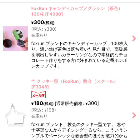
FoxRun キャンディカップ／グラシン（茶色）
100枚
[
F4980
]
300
¥
(税別)
(
税込
:
330
)
¥
在庫あり
foxrun ブランドのキャンディーカップ、100枚入
り。濃い焦げ茶色は落ち着いた見た目で、高級感
を演出しやすいカラーリングなので本格的なチョ
コレート作りをする方に好まれている定番ボンボ
ンカップです。
〒 クッキー型（FoxRun）教会（スクール）
[
F3348
]
180
300
]
[
通常販売価格
:
¥
¥
(税別)
(
税込
:
198
)
¥
在庫あり
foxrun ブランド、教会のクッキー型です。 窓や
十字架なんかをアイシングするなら、こういうシ
ンプルでベーシックな教会型のほうが魅力的かも