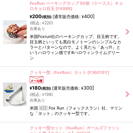
FoxRun ベーキングカップ 50枚（ケース入）キョ
ロキョロ目玉
[
F4988
]
200
400
]
[
通常販売価格
:
¥
¥
(税別)
(
税込
:
220
)
¥
在庫あり
米国Foxrun社のベーキングカップ、目玉柄です。
目玉柄といっても黒白モノトーンのシンプルなカ
ラーとパターンなので、よく見たら「あっ!!!」と
いうハロウィン感です#ハロウィンライムグリー
ン
クッキー型（FoxRun）ヨット
[
F36016Y
]
180
300
]
[
通常販売価格
:
¥
¥
(税別)
(
税込
:
198
)
¥
在庫あり
米国 🇺🇸 Fox Run（フォックスラン）社、マリン
な「ヨット」のクッキー型です。
クッキー型セット（FoxRun）ガールズファッシ