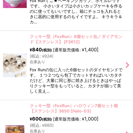
Fox Runミニ★ベーキングカップ、ホイルレッド
です。 小さいタイプは小さいカップケーキを作る
のに使ってもいいですし、箱にチョコを入れると
きに器的に使用するのもイイですよ。 キラキラ＆
カ…
クッキー型（FoxRun）6個セット缶／ダイアモン
ド【ステンレス】
[
F3612
]
840
1,400
]
[
通常販売価格
:
¥
¥
(税別)
(
税込
:
924
)
¥
在庫あり
Fox Runの缶に入った6個セットのダイヤモンドで
す。 １つ２つなら包丁でカットすればいいカタチ
だけど、大量に同じ形に焼き上げるときはやっぱ
りクッキー型をもっていると、カタチが揃って美
しく見え…
クッキー型（FoxRun）ハロウィン7個セット箱
【ステンレス】3650
[
Halo-03
]
600
1,000
]
[
通常販売価格
:
¥
¥
(税別)
(
税込
:
660
)
¥
在庫あり