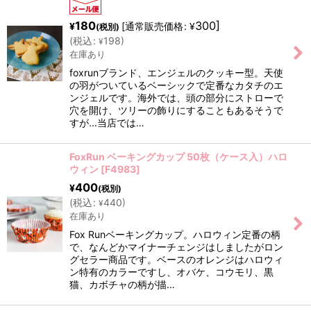
180
300
]
[
通常販売価格
:
¥
¥
(税別)
(
税込
:
198
)
¥
在庫あり
foxrunブランド、エンジェルのクッキー型。天使
の羽がついているベーシックで定番なカタチのエ
ンジェルです。海外では、頭の部分にストローで
穴を開け、ツリーの飾りにすることもあるそうで
すが...当店では…
FoxRun ベーキングカップ 50枚（ケース入）ハロ
ウィン
[
F4983
]
400
¥
(税別)
(
税込
:
440
)
¥
在庫あり
Fox Runベーキングカップ。ハロウィン定番の柄
で、なんどかマイナーチェンジはしましたがロン
グセラー商品です。ベースのオレンジはハロウィ
ン特有のカラーですし、オバケ、コウモリ、黒
猫、カボチャの柄が描…