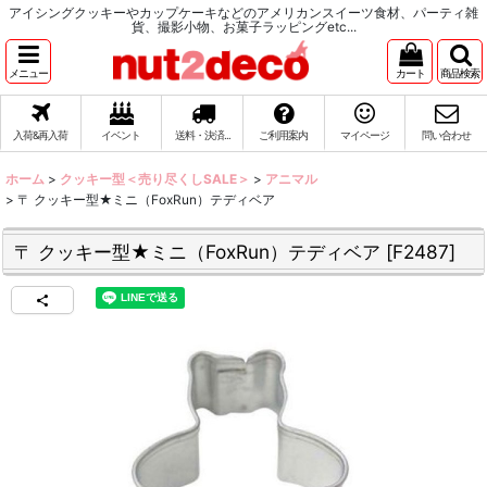
アイシングクッキーやカップケーキなどのアメリカンスイーツ食材、パーティ雑
貨、撮影小物、お菓子ラッピングetc...
メニュー
カート
商品検索
入荷&再入荷
イベント
送料・決済...
ご利用案内
マイページ
問い合わせ
ホーム
>
クッキー型＜売り尽くしSALE＞
>
アニマル
>
〒 クッキー型★ミニ（FoxRun）テディベア
〒 クッキー型★ミニ（FoxRun）テディベア
[
F2487
]