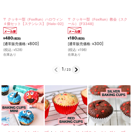
キー型（FoxRun）ハロウィン
〒 クッキー型（FoxRun）教会（スク
〒 クッキ
ット【ステンレス】
[
Halo-02
]
ール）
[
F3348
]
【ステン
180
180
¥
¥
税別)
(税別)
(税別
800
]
300
]
売価格
:
[
通常販売価格
:
[
通常販売
¥
¥
528
)
(
税込
:
198
)
(
税込
:
19
¥
¥
在庫あり
在庫あり
2
/
23