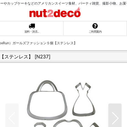
ーやカップケーキなどのアメリカンスイーツ食材、パーティ雑貨、撮影小物、お菓子ラッ
送料・決済...
ご利用案内
oxRun）ガールズファッション５個【ステンレス】
個【ステンレス】
[
N237
]