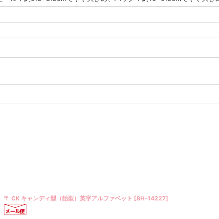
〒 紙ナプキン（25cm）キューバフィエスタ／ 20枚入
[
FST4-CNAPKIN
]