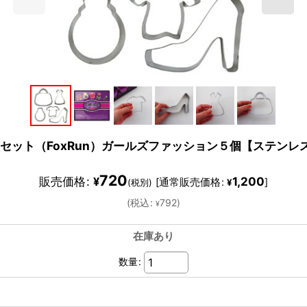
セット（FoxRun）ガールズファッション５個【ステンレ
720
販売価格
:
1,200
¥
[
通常販売価格
:
]
(税別)
¥
(
税込
:
792
)
¥
在庫あり
数量
: