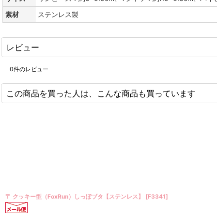
素材
ステンレス製
レビュー
0
件のレビュー
この商品を買った人は、こんな商品も買っています
〒 CK キャンディ型（飴型）英字アルファベット
[
8H-14227
]