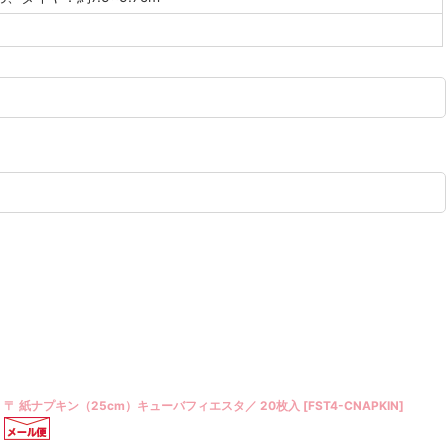
〒 クッキー型（FoxRun）ジンジャーマンガール5cm
[
F3306
]