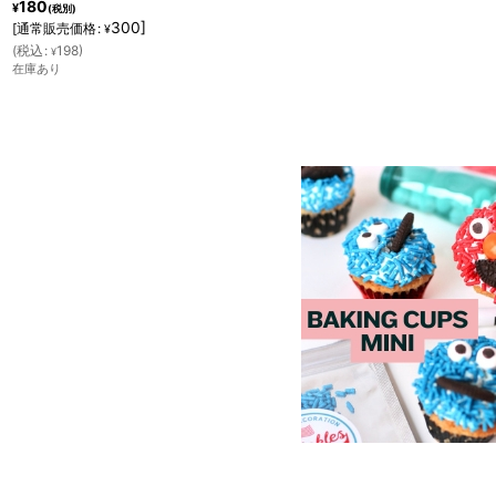
350
¥
(税別)
700
]
[
通常販売価格
:
¥
(
税込
:
385
)
¥
在庫あり