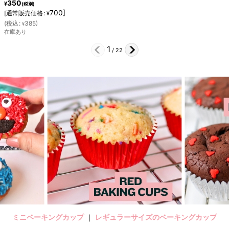
300
¥
(税別)
(
税込
:
330
)
¥
残りわずか
2
/
22
ミニベーキングカップ
｜
レギュラーサイズのベーキングカップ