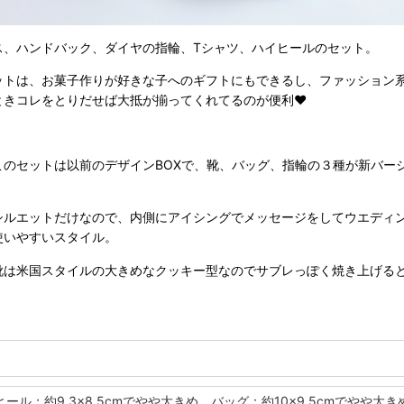
ス、ハンドバック、ダイヤの指輪、Tシャツ、ハイヒールのセット。
ットは、お菓子作りが好きな子へのギフトにもできるし、ファッション
ときコレをとりだせば大抵が揃ってくれてるのが便利❤︎
このセットは以前のデザインBOXで、靴、バッグ、指輪の３種が新バー
。
シルエットだけなので、内側にアイシングでメッセージをしてウエディ
使いやすいスタイル。
靴は米国スタイルの大きめなクッキー型なのでサブレっぽく焼き上げる
ヒール：約9.3×8.5cmでやや大きめ、バッグ：約10×9.5cmでやや大きめ