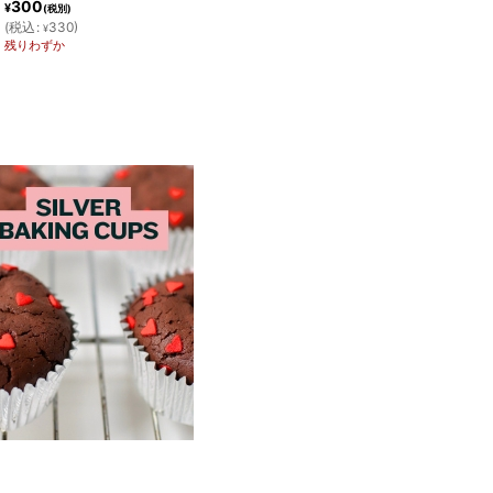
180
¥
(税別)
300
]
[
通常販売価格
:
¥
(
税込
:
198
)
¥
在庫あり