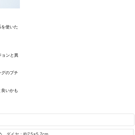
系を使いた
ジョンと異
ングのプチ
と良いかも
、ダイヤ：約7.5×5.7cm