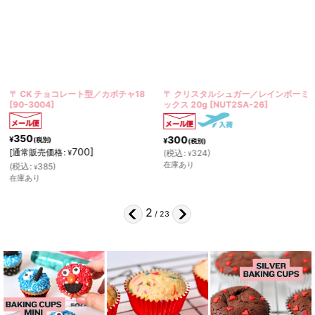
〒 CK チョコレート型／カボチャ18
〒 クリスタルシュガー／レインボーミ
[
90-3004
]
ックス 20g
[
NUT2SA-26
]
350
300
¥
(税別)
¥
(税別)
700
]
[
通常販売価格
:
(
税込
:
324
)
¥
¥
在庫あり
(
税込
:
385
)
¥
在庫あり
2
/
23