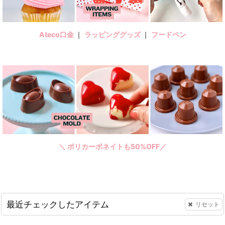
Ateco口金
｜
ラッピンググッズ
｜
フードペン
＼ ポリカーボネイトも50%OFF／
最近チェックしたアイテム
リセット