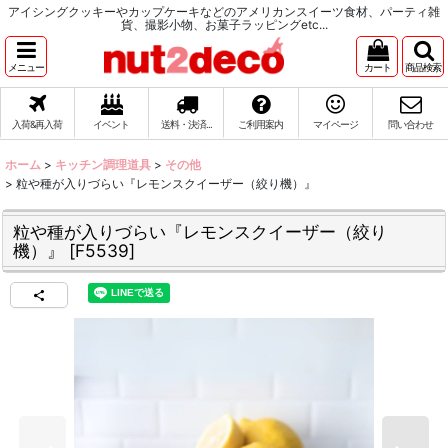
アイシングクッキーやカップケーキなどのアメリカンスイーツ食材、パーティ雑
貨、撮影小物、お菓子ラッピングetc...
メニュー
カート
商品検索
入荷&再入荷
イベント
送料・決済...
ご利用案内
マイページ
問い合わせ
ホーム
>
キッチン調理道具
>
その他
>
粒や種が入りづらい『レモンスクイーザー（絞り機）』
粒や種が入りづらい『レモンスクイーザー（絞り
機）』
[
F5539
]