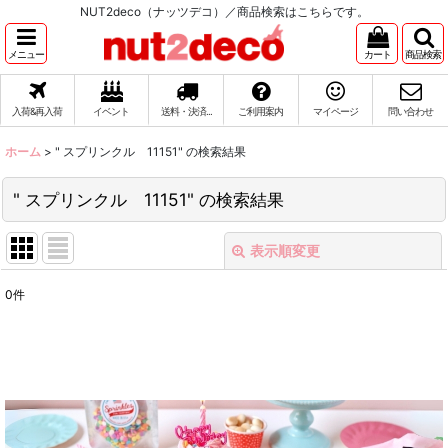
NUT2deco（ナッツデコ）／商品検索はこちらです。
メニュー
カート
商品検索
入荷&再入荷
イベント
送料・決済...
ご利用案内
マイページ
問い合わせ
ホーム
>
" スプリンクル 11151"
の
検索結果
" スプリンクル 11151"
の
検索結果
表示順変更
閉じる
0
件
商品検索
:
表示数
:
在庫あり
並び順
: