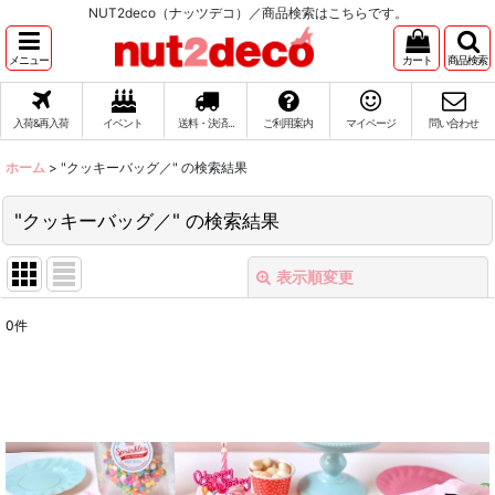
NUT2deco（ナッツデコ）／商品検索はこちらです。
メニュー
カート
商品検索
入荷&再入荷
イベント
送料・決済...
ご利用案内
マイページ
問い合わせ
ホーム
>
"クッキーバッグ／"
の
検索結果
"クッキーバッグ／"
の
検索結果
表示順変更
閉じる
0
件
商品検索
:
表示数
:
在庫あり
並び順
: