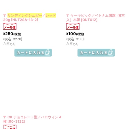
絞り込む
〒
サンディングシュガー
／
レッド
〒 ケーキピック／ベトナム国旗（6本
20g
[
NUT2SA-13-2
]
入）木製
[
OUT012
]
250
100
¥
¥
(税別)
(税別)
(
税込
:
270
)
(
税込
:
110
)
¥
¥
在庫あり
在庫あり
〒 CK チョコレート型／ハロウィン 4
種
[
90-3122
]