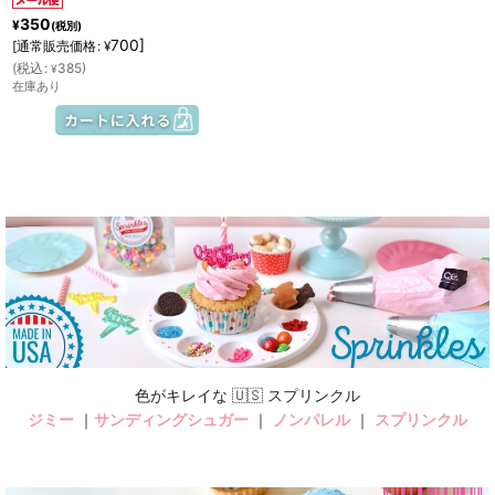
350
¥
(税別)
700
]
[
通常販売価格
:
¥
(
税込
:
385
)
¥
在庫あり
色がキレイな 🇺🇸 スプリンクル
ジミー
｜
サンディングシュガー
｜
ノンパレル
｜
スプリンクル