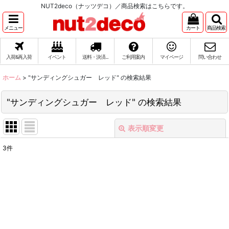
NUT2deco（ナッツデコ）／商品検索はこちらです。
メニュー
カート
商品検索
入荷&再入荷
イベント
送料・決済...
ご利用案内
マイページ
問い合わせ
ホーム
>
"サンディングシュガー レッド"
の
検索結果
"サンディングシュガー レッド"
の
検索結果
表示順変更
閉じる
3
件
商品検索
:
表示数
:
在庫あり
並び順
: