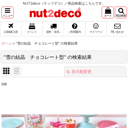
NUT2deco（ナッツデコ）／商品検索はこちらです。
メニュー
カート
商品検索
入荷&再入荷
イベント
送料・決済...
ご利用案内
マイページ
問い合わせ
ホーム
>
"雪の結晶 チョコレート型"
の
検索結果
"雪の結晶 チョコレート型"
の
検索結果
表示順変更
閉じる
0
件
商品検索
:
表示数
:
在庫あり
並び順
: