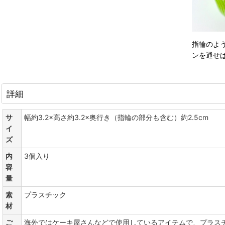
指輪のよ
ンを通せ
詳細
サ
幅約3.2×高さ約3.2×奥行き（指輪の部分も含む）約2.5cm
イ
ズ
内
3個入り
容
量
素
プラスチック
材
ご
海外ではケーキ屋さんなどで使用しているアイテムで、プラス