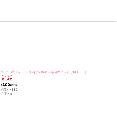
ケーキリング／雪の結晶・グリッター（6個入）
[
DCP38731
]
180
¥
(税別)
(
税込
:
198
)
¥
在庫あり