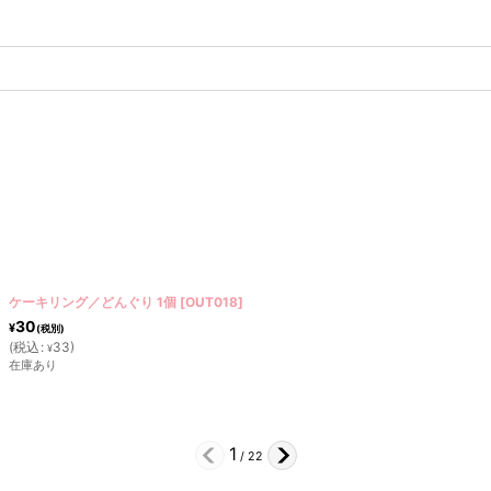
〒 ケーキプレート／Happy Birthday 4枚セット
[
OUT059
]
300
¥
(税別)
(
税込
:
330
)
¥
在庫あり
2
/
22