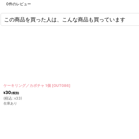
0
件のレビュー
この商品を買った人は、こんな商品も買っています
ケーキリング／どんぐり 1個
[
OUT018
]
30
¥
(税別)
(
税込
:
33
)
¥
在庫あり