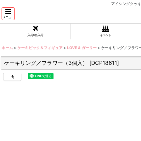
アイシングクッキ
メニュー
入荷&再入荷
イベント
ホーム
>
ケーキピック＆フィギュア
>
LOVE & ガーリー
>
ケーキリング／フラワ
ケーキリング／フラワー（3個入）
[
DCP18611
]