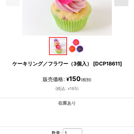
ケーキリング／フラワー（3個入）
[
DCP18611
]
150
販売価格
:
¥
(税別)
(
税込
:
165
)
¥
在庫あり
数量
: