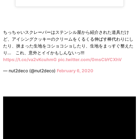
ちっちゃいスクレーパーはステンシル屋から紹介された道具だけ
ど、アイシングクッキーのクリームをくるくる伸ばす棒代わりにし
たり、挟まった生地をコショコショしたり、生地をまっすぐ整えた
り... これ、意外とイイかもしんないっ!!!
https://t.co/va2vKcuhmG
pic.twitter.com/0msCbYCXhV
— nut2deco (@nut2deco)
February 6, 2020