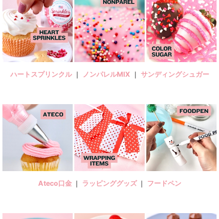
ハートスプリンクル
｜
ノンパレルMIX
｜
サンディングシュガー
Ateco口金
｜
ラッピンググッズ
｜
フードペン