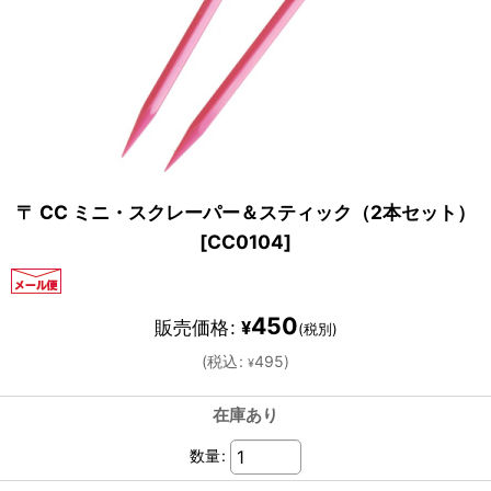
〒 CC ミニ・スクレーパー＆スティック（2本セット）
[
CC0104
]
450
販売価格
:
¥
(税別)
(
税込
:
495
)
¥
在庫あり
数量
: