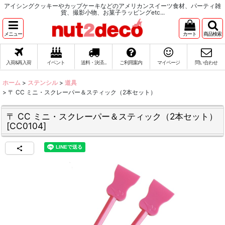
アイシングクッキーやカップケーキなどのアメリカンスイーツ食材、パーティ雑
貨、撮影小物、お菓子ラッピングetc...
メニュー
カート
商品検索
入荷&再入荷
イベント
送料・決済...
ご利用案内
マイページ
問い合わせ
ホーム
>
ステンシル
>
道具
>
〒 CC ミニ・スクレーパー＆スティック（2本セット）
〒 CC ミニ・スクレーパー＆スティック（2本セット）
[
CC0104
]