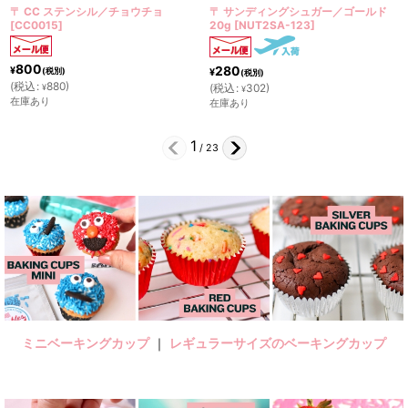
〒 サンディングシュガー／ゴールド
〒 CC ステンシル／ミニ水玉ドット
20g
[
NUT2SA-123
]
0001＞
[
CC0069
]
800
280
¥
(税別)
¥
(税別)
(
税込
:
880
)
(
税込
:
302
)
¥
¥
在庫あり
在庫あり
2
/
23
ミニベーキングカップ
｜
レギュラーサイズのベーキングカップ