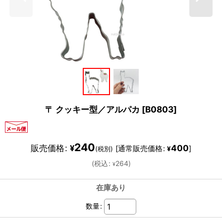
〒 クッキー型／アルパカ
[
B0803
]
240
販売価格
:
400
¥
[
通常販売価格
:
]
(税別)
¥
(
税込
:
264
)
¥
在庫あり
数量
: