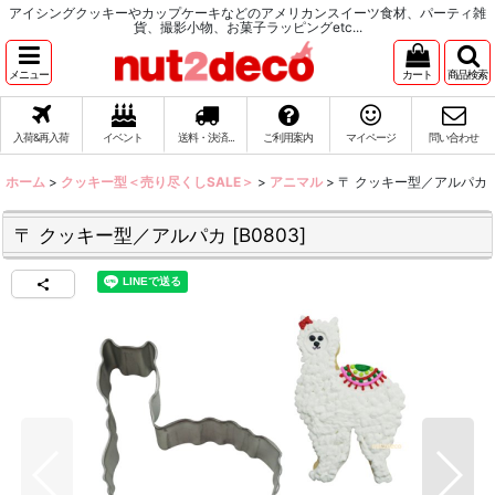
アイシングクッキーやカップケーキなどのアメリカンスイーツ食材、パーティ雑
貨、撮影小物、お菓子ラッピングetc...
メニュー
カート
商品検索
入荷&再入荷
イベント
送料・決済...
ご利用案内
マイページ
問い合わせ
ホーム
>
クッキー型＜売り尽くしSALE＞
>
アニマル
>
〒 クッキー型／アルパカ
〒 クッキー型／アルパカ
[
B0803
]