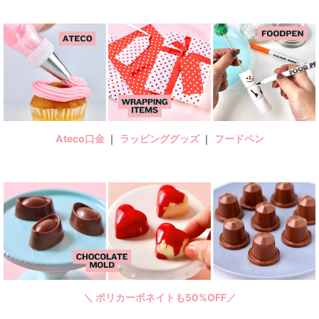
Ateco口金
｜
ラッピンググッズ
｜
フードペン
＼ ポリカーボネイトも50%OFF／