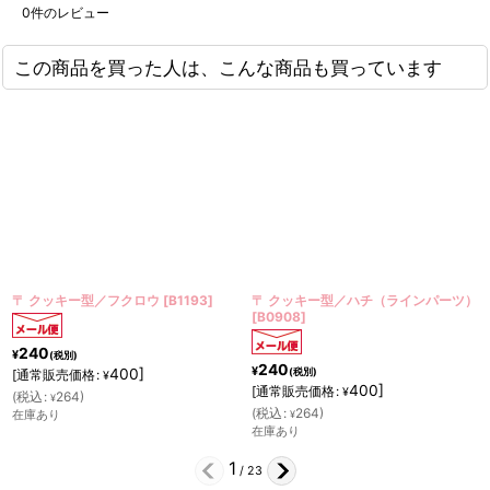
0
件のレビュー
この商品を買った人は、こんな商品も買っています
型／フクロウ
[
B1193
]
〒 クッキー型／ハチ（ラインパーツ）
〒 クッキー型
[
B0908
]
240
¥
(税別)
240
¥
400
]
(税別)
:
[
通常販売価格
:
¥
400
]
[
通常販売価格
:
¥
(
税込
:
264
)
¥
(
税込
:
264
)
在庫あり
¥
在庫あり
2
/
23