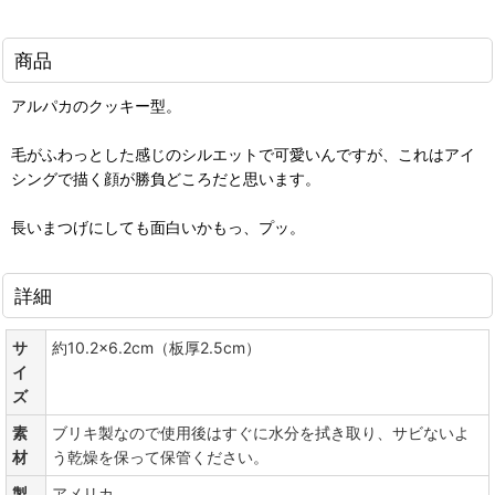
商品
アルパカのクッキー型。
毛がふわっとした感じのシルエットで可愛いんですが、これはアイ
シングで描く顔が勝負どころだと思います。
長いまつげにしても面白いかもっ、プッ。
詳細
サ
約10.2×6.2cm（板厚2.5cm）
イ
ズ
素
ブリキ製なので使用後はすぐに水分を拭き取り、サビないよ
材
う乾燥を保って保管ください。
製
アメリカ