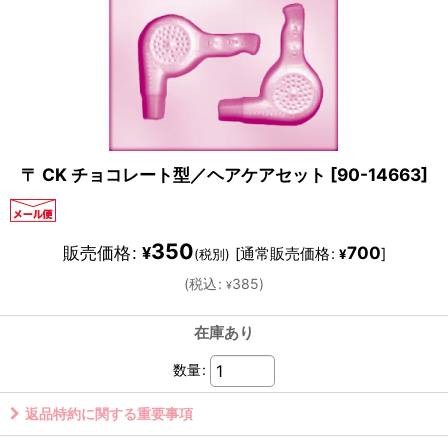
〒 CK チョコレート型／ヘアケアセット
[
90-14663
]
350
販売価格
:
700
¥
[
通常販売価格
:
]
(税別)
¥
(
税込
:
385
)
¥
在庫あり
数量
:
返品特約に関する重要事項