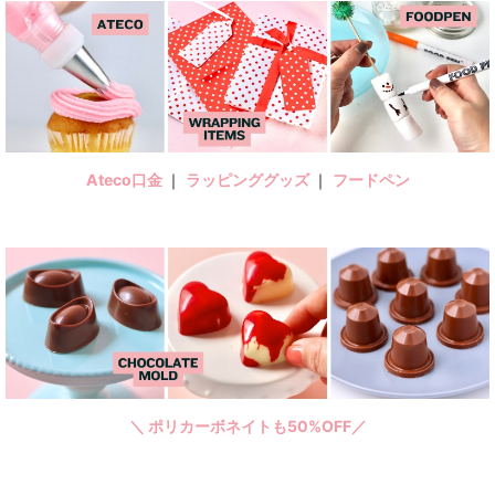
Ateco口金
｜
ラッピンググッズ
｜
フードペン
＼ ポリカーボネイトも50%OFF／