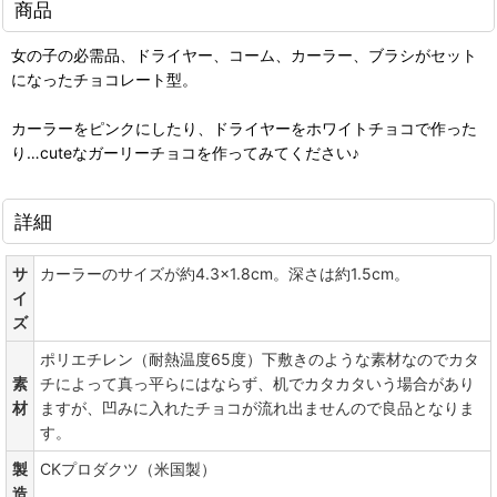
商品
女の子の必需品、ドライヤー、コーム、カーラー、ブラシがセット
になったチョコレート型。
カーラーをピンクにしたり、ドライヤーをホワイトチョコで作った
り…cuteなガーリーチョコを作ってみてください♪
詳細
サ
カーラーのサイズが約4.3×1.8cm。深さは約1.5cm。
イ
ズ
ポリエチレン（耐熱温度65度）下敷きのような素材なのでカタ
素
チによって真っ平らにはならず、机でカタカタいう場合があり
材
ますが、凹みに入れたチョコが流れ出ませんので良品となりま
す。
製
CKプロダクツ（米国製）
造