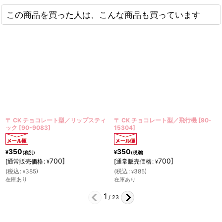
この商品を買った人は、こんな商品も買っています
ト型／リップスティ
〒 CK チョコレート型／飛行機
[
90-
〒CK チョコレート
15304
]
5531
]
350
350
¥
¥
(税別)
(税別)
0
]
700
]
700
[
通常販売価格
:
[
通常販売価格
:
¥
¥
(
税込
:
385
)
(
税込
:
385
)
¥
¥
在庫あり
在庫あり
2
/
23