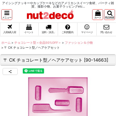
アイシングクッキーやカップケーキなどのアメリカンスイーツ食材、パーティ雑
貨、撮影小物、お菓子ラッピングetc...
メニュー
カート
商品検索
入荷&再入荷
イベント
送料・決済...
ご利用案内
マイページ
問い合わせ
ホーム
>
チョコレート型＜全品50%OFF＞
>
ファッション＆小物
>
〒 CK チョコレート型／ヘアケアセット
〒 CK チョコレート型／ヘアケアセット
[
90-14663
]