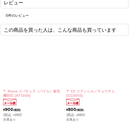
レビュー
0
件のレビュー
この商品を買った人は、こんな商品も買っています
teco スパチュラ（パドル）食洗
〒 CC ステンシル／チョウチョ
〒 CC
[
AT1359
]
[
CC0015
]
イ）
[
CC
800
800
¥
¥
(税別)
(税別)
(
990
)
(
税込
:
880
)
(
税込
:
8
¥
¥
¥
り
在庫あり
残りわず