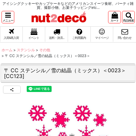
アイシングクッキーやカップケーキなどのアメリカンスイーツ食材、パーティ雑
貨、撮影小物、お菓子ラッピングetc...
メニュー
カート
商品検索
入荷&再入荷
イベント
送料・決済...
ご利用案内
マイページ
問い合わせ
ホーム
>
ステンシル
>
その他
>
〒 CC ステンシル／雪の結晶（ミックス）＜0023＞
〒 CC ステンシル／雪の結晶（ミックス）＜0023＞
[
CC123
]