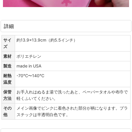
詳細
サイ
約13.9×13.9cm（約5.5インチ）
ズ
素材
ポリエチレン
製造
made in USA
耐熱
-70℃〜140℃
温度
保管
お手入れはぬるま湯で洗ったあと、ペーパータオルや布巾で
方法
軽くふいてください。
その
メイン画像でピンクに着色された部分が柄になります。プラ
他
スチックは半透明白色です。