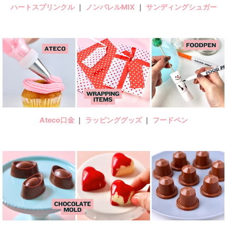
ハートスプリンクル
｜
ノンパレルMIX
｜
サンディングシュガー
Ateco口金
｜
ラッピンググッズ
｜
フードペン