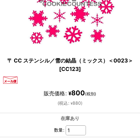
〒 CC ステンシル／雪の結晶（ミックス）＜0023＞
[
CC123
]
800
販売価格
:
¥
(税別)
(
税込
:
880
)
¥
在庫あり
数量
: