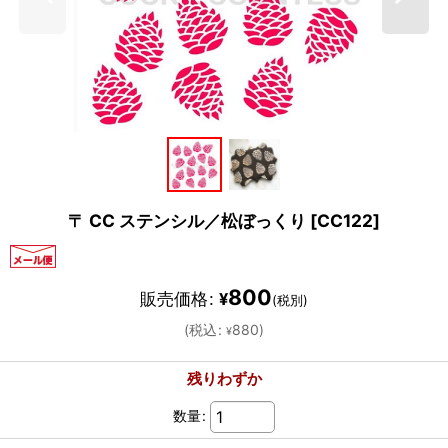
〒 CC ステンシル／松ぼっくり
[
CC122
]
800
販売価格
:
¥
(税別)
(
税込
:
880
)
¥
残りわずか
数量
: