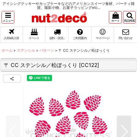
アイシングクッキーやカップケーキなどのアメリカンスイーツ食材、パーティ雑
貨、撮影小物、お菓子ラッピングetc...
メニュー
カート
商品検索
入荷&再入荷
イベント
送料・決済...
ご利用案内
マイページ
問い合わせ
ホーム
>
ステンシル
>
パターン
>
〒 CC ステンシル／松ぼっくり
〒 CC ステンシル／松ぼっくり
[
CC122
]