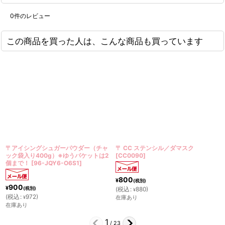
0
件のレビュー
この商品を買った人は、こんな商品も買っています
ガーパウダー（チャ
〒 CC ステンシル／ダマスク
〒 CC ステンシル
）※ゆうパケットは2
[
CC0090
]
Y6-O6S1
]
800
¥
(税別)
800
¥
(税別)
(
税込
:
880
)
¥
(
税込
:
880
)
在庫あり
¥
在庫あり
2
/
23