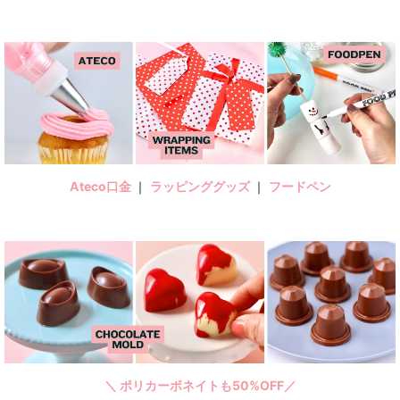
Ateco口金
｜
ラッピンググッズ
｜
フードペン
＼ ポリカーボネイトも50%OFF／