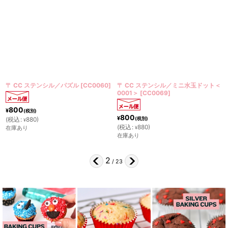
〒 CC ステンシル／パズル
[
CC0060
]
〒 CC ステンシル／ミニ水玉ドット＜
0001＞
[
CC0069
]
800
¥
(税別)
800
¥
(
税込
:
880
)
(税別)
¥
(
税込
:
880
)
在庫あり
¥
在庫あり
2
/
23