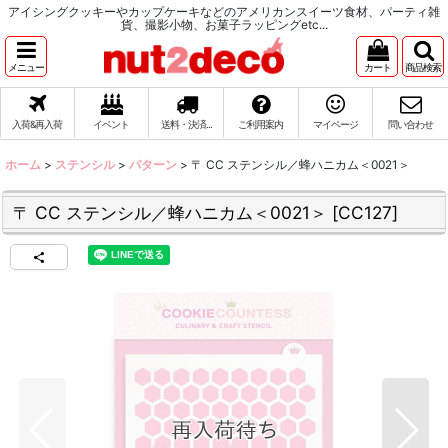
アイシングクッキーやカップケーキなどのアメリカンスイーツ食材、パーティ雑
貨、撮影小物、お菓子ラッピングetc...
メニュー
カート
商品検索
入荷&再入荷
イベント
送料・決済...
ご利用案内
マイページ
問い合わせ
ホーム
>
ステンシル
>
パターン
>
〒 CC ステンシル／蜂ハニカム＜0021＞
〒 CC ステンシル／蜂ハニカム＜0021＞
[
CC127
]