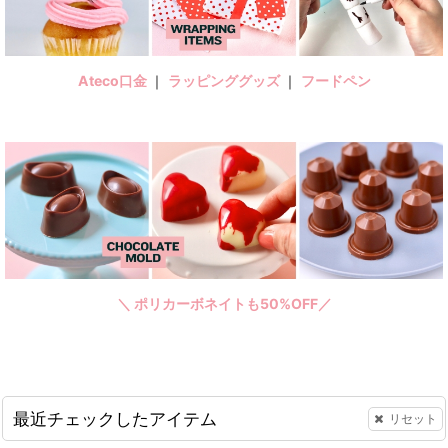
Ateco口金
｜
ラッピンググッズ
｜
フードペン
＼ ポリカーボネイトも50%OFF／
最近チェックしたアイテム
リセット