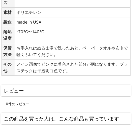
ズ
素材
ポリエチレン
製造
made in USA
耐熱
-70℃〜140℃
温度
保管
お手入れはぬるま湯で洗ったあと、ペーパータオルや布巾で
方法
軽くふいてください。
その
メイン画像でピンクに着色された部分が柄になります。プラ
他
スチックは半透明白色です。
レビュー
0
件のレビュー
この商品を買った人は、こんな商品も買っています