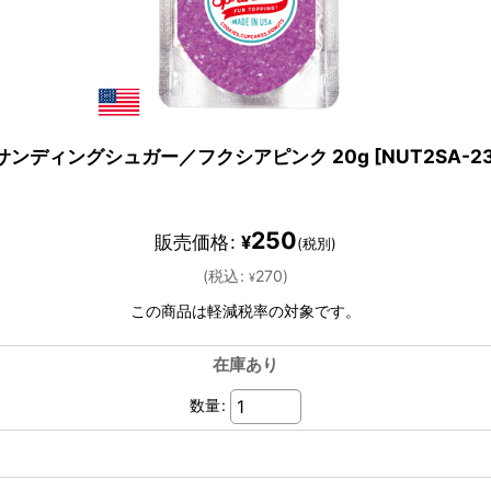
 サンディングシュガー／フクシアピンク 20g
[
NUT2SA-23
250
販売価格
:
¥
(税別)
(
税込
:
270
)
¥
この商品は軽減税率の対象です。
在庫あり
数量
: