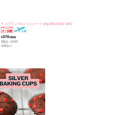
〒 シュガービーズ 20g
[
OUT082
]
370
¥
(税別)
(
税込
:
400
)
¥
在庫あり