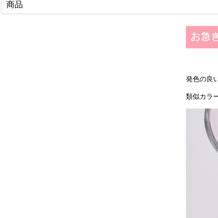
商品
発色の良
類似カラ