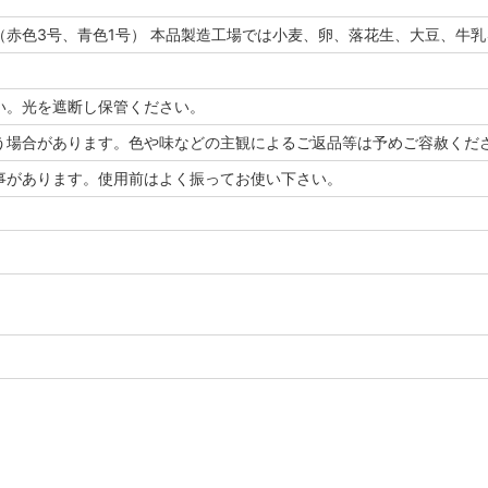
赤色3号、青色1号） 本品製造工場では小麦、卵、落花生、大豆、牛
い。光を遮断し保管ください。
う場合があります。色や味などの主観によるご返品等は予めご容赦くだ
事があります。使用前はよく振ってお使い下さい。