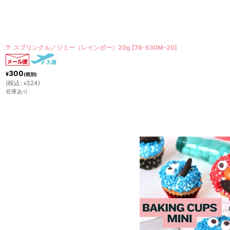
〒 サンディングシュガー／ベリーブルー 20g
[
NUT2SA-172
]
250
¥
(税別)
(
税込
:
270
)
¥
在庫あり