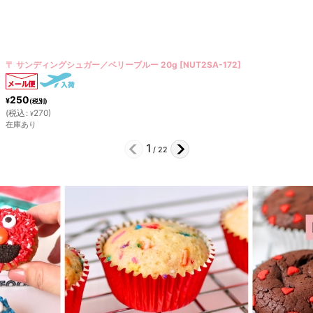
〒 スプリンクル／ミニハート 20g
[
NUT2SA-041
]
370
¥
(税別)
(
税込
:
400
)
¥
在庫あり
2
/
22