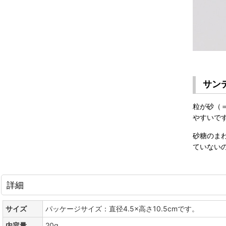
サン
粒が砂（
やすいで
砂糖のま
ていない
詳細
サイズ
パッケージサイズ：直径4.5×高さ10.5cmです。
内容量
20g