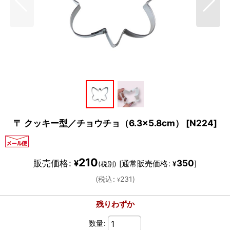
〒 クッキー型／チョウチョ（6.3×5.8cm）
[
N224
]
210
販売価格
:
350
¥
[
通常販売価格
:
]
(税別)
¥
(
税込
:
231
)
¥
残りわずか
数量
: