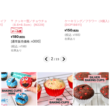
〒 クッキー型／チョウチョ
ケーキリング／フラワー（3個入）
（8.6×6.5cm）
[
N229
]
[
DCP18611
]
150
¥
(税別)
(
税込
:
165
)
¥
180
¥
(税別)
在庫あり
300
]
[
通常販売価格
:
¥
(
税込
:
198
)
¥
在庫あり
2
/
23