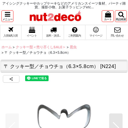
アイシングクッキーやカップケーキなどのアメリカンスイーツ食材、パーティ雑
貨、撮影小物、お菓子ラッピングetc...
メニュー
カート
商品検索
入荷&再入荷
イベント
送料・決済...
ご利用案内
マイページ
問い合わせ
ホーム
>
クッキー型＜売り尽くしSALE＞
>
昆虫
>
〒 クッキー型／チョウチョ（6.3×5.8cm）
〒 クッキー型／チョウチョ（6.3×5.8cm）
[
N224
]