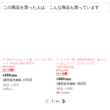
この商品を買った人は、こんな商品も買っています
ランダムブロ
〒 クッキー型（BIRKMANN）赤ちゃ
〒CK チョコレート型（立体
ん おしゃぶり【ステンレス】
て）ピアノ
[
90-13930
]
[
GB190658
]
350
¥
(税別)
700
]
[
通常販売価格
:
¥
(
税込
:
385
)
360
¥
¥
(税別)
在庫あり
600
]
[
通常販売価格
:
¥
(
税込
:
396
)
¥
残りわずか
2
/
23