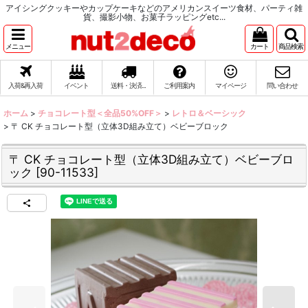
アイシングクッキーやカップケーキなどのアメリカンスイーツ食材、パーティ雑
貨、撮影小物、お菓子ラッピングetc...
メニュー
カート
商品検索
入荷&再入荷
イベント
送料・決済...
ご利用案内
マイページ
問い合わせ
ホーム
>
チョコレート型＜全品50%OFF＞
>
レトロ＆ベーシック
>
〒 CK チョコレート型（立体3D組み立て）ベビーブロック
〒 CK チョコレート型（立体3D組み立て）ベビーブロ
ック
[
90-11533
]