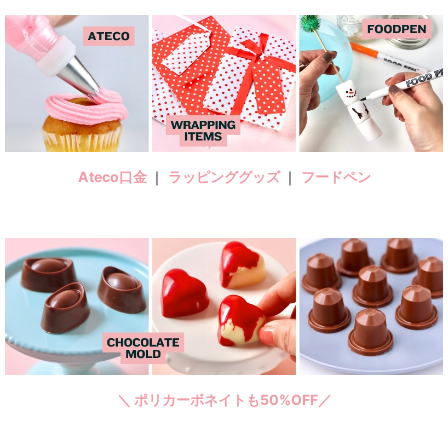
Ateco口金
｜
ラッピンググッズ
｜
フードペン
＼ ポリカーボネイトも50%OFF／