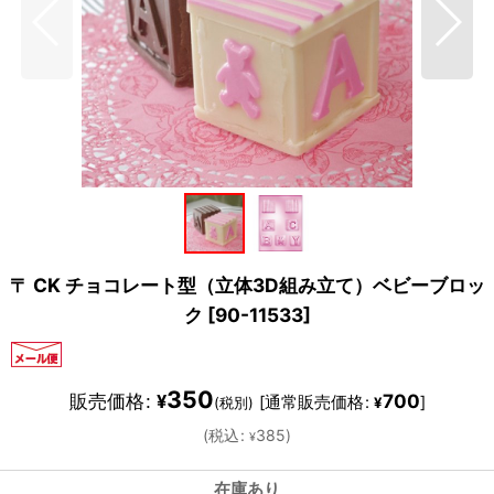
〒 CK チョコレート型（立体3D組み立て）ベビーブロッ
ク
[
90-11533
]
350
販売価格
:
700
¥
[
通常販売価格
:
]
(税別)
¥
(
税込
:
385
)
¥
在庫あり