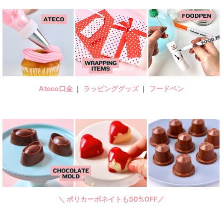
Ateco口金
｜
ラッピンググッズ
｜
フードペン
＼ ポリカーボネイトも50%OFF／