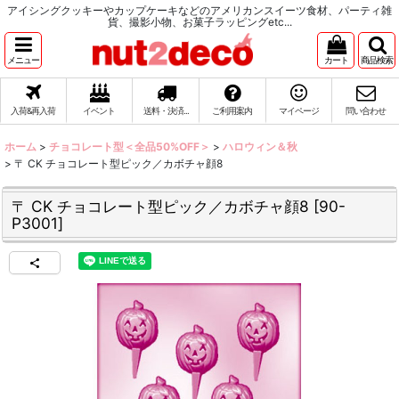
アイシングクッキーやカップケーキなどのアメリカンスイーツ食材、パーティ雑
貨、撮影小物、お菓子ラッピングetc...
メニュー
カート
商品検索
入荷&再入荷
イベント
送料・決済...
ご利用案内
マイページ
問い合わせ
ホーム
>
チョコレート型＜全品50%OFF＞
>
ハロウィン＆秋
>
〒 CK チョコレート型ピック／カボチャ顔8
〒 CK チョコレート型ピック／カボチャ顔8
[
90-
P3001
]