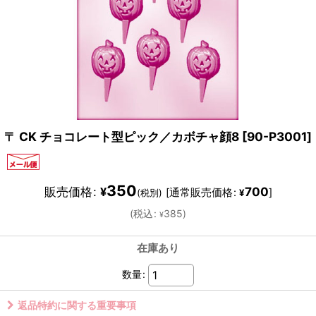
〒 CK チョコレート型ピック／カボチャ顔8
[
90-P3001
]
350
販売価格
:
700
¥
[
通常販売価格
:
]
(税別)
¥
(
税込
:
385
)
¥
在庫あり
数量
:
返品特約に関する重要事項