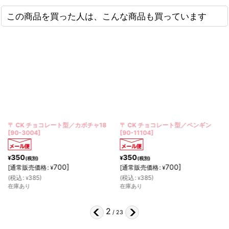
この商品を買った人は、こんな商品も買っています
〒 CK チョコレート型／カボチャ18
〒 CK チョコレート型／ペンギン
[
90-3004
]
[
90-11104
]
350
350
¥
¥
(税別)
(税別)
700
]
700
]
[
通常販売価格
:
[
通常販売価格
:
¥
¥
(
税込
:
385
)
(
税込
:
385
)
¥
¥
在庫あり
在庫あり
2
/
23