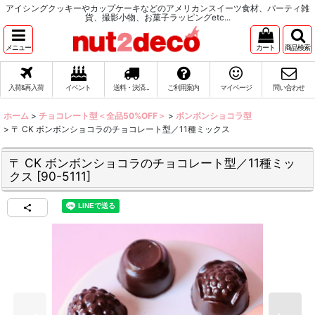
アイシングクッキーやカップケーキなどのアメリカンスイーツ食材、パーティ雑
貨、撮影小物、お菓子ラッピングetc...
メニュー
カート
商品検索
入荷&再入荷
イベント
送料・決済...
ご利用案内
マイページ
問い合わせ
ホーム
>
チョコレート型＜全品50%OFF＞
>
ボンボンショコラ型
>
〒 CK ボンボンショコラのチョコレート型／11種ミックス
〒 CK ボンボンショコラのチョコレート型／11種ミッ
クス
[
90-5111
]