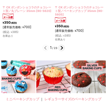
〒 CK ボンボンショコラのチョコレー
〒 CK ボンボンショコラのチョコレー
]
ト型／ベーキングカップ 35mm
[
90-
ト型／フリル・ストロベリー
[
90-
5605
]
5623
]
350
350
¥
¥
(税別)
(税別)
700
]
700
]
[
通常販売価格
:
[
通常販売価格
:
¥
¥
(
税込
:
385
)
(
税込
:
385
)
¥
¥
在庫あり
在庫あり
2
/
23
ミニベーキングカップ
｜
レギュラーサイズのベーキングカップ