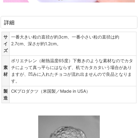
詳細
サ
一番大きい粒の直径が約3cm、一番小さい粒の直径は約
イ
2.7cm、深さが約1.2cm。
ズ
ポリエチレン（耐熱温度65度）下敷きのような素材なのでカタ
素
チによって真っ平らにはならず、机でカタカタいう場合があり
材
ますが、凹みに入れたチョコが流れ出ませんので良品となりま
す。
製
CKプロダクツ（米国製／Made in USA）
造