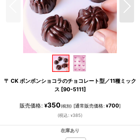
〒 CK ボンボンショコラのチョコレート型／11種ミック
ス
[
90-5111
]
350
販売価格
:
700
¥
[
通常販売価格
:
]
(税別)
¥
(
税込
:
385
)
¥
在庫あり