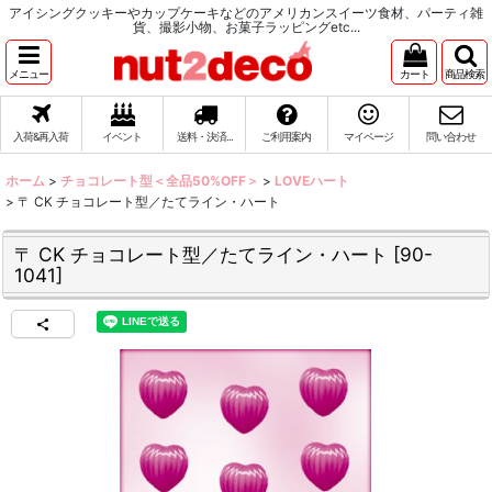
アイシングクッキーやカップケーキなどのアメリカンスイーツ食材、パーティ雑
貨、撮影小物、お菓子ラッピングetc...
メニュー
カート
商品検索
入荷&再入荷
イベント
送料・決済...
ご利用案内
マイページ
問い合わせ
ホーム
>
チョコレート型＜全品50%OFF＞
>
LOVEハート
>
〒 CK チョコレート型／たてライン・ハート
〒 CK チョコレート型／たてライン・ハート
[
90-
1041
]