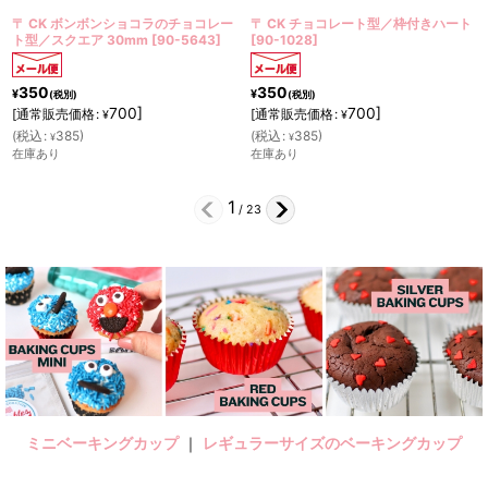
ンショコラのチョコレー
〒 CK チョコレート型／枠付きハート
〒 CK チョコレ
0mm
[
90-5643
]
[
90-1028
]
セット
[
90-13061
350
350
¥
¥
(税別)
(税別)
700
]
700
]
7
[
通常販売価格
:
[
通常販売価格
:
¥
¥
(
税込
:
385
)
(
税込
:
385
)
¥
¥
在庫あり
在庫あり
2
/
23
ミニベーキングカップ
｜
レギュラーサイズのベーキングカップ