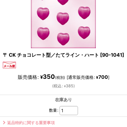
〒 CK チョコレート型／たてライン・ハート
[
90-1041
]
350
販売価格
:
700
¥
[
通常販売価格
:
]
(税別)
¥
(
税込
:
385
)
¥
在庫あり
数量
:
返品特約に関する重要事項