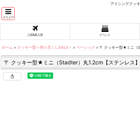
アイシングクッキ
メニュー
入荷&再入荷
イベント
ホーム
>
クッキー型＜売り尽くしSALE＞
>
ベーシック
>
〒 クッキー型★ミニ（St
〒 クッキー型★ミニ（Stadter）丸1.2cm【ステンレス