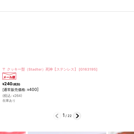
〒 クッキー型（Stadter）グラス【ステンレス】
[
G216600
]
180
¥
(税別)
300
]
[
通常販売価格
:
¥
(
税込
:
198
)
¥
在庫あり
2
/
22