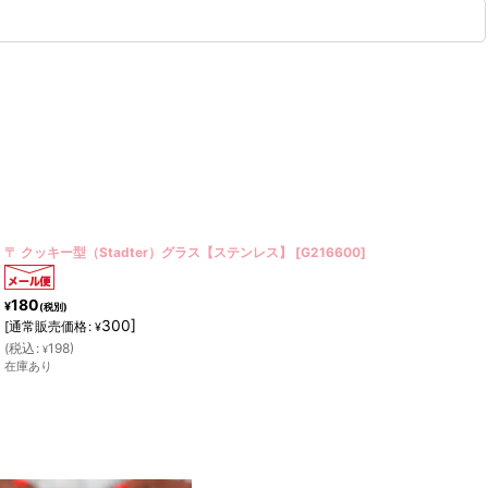
〒クッキー型（Stadter）ナイフ 7.5cm【ステンレス】
[
G199224
]
240
¥
(税別)
400
]
[
通常販売価格
:
¥
(
税込
:
264
)
¥
在庫あり