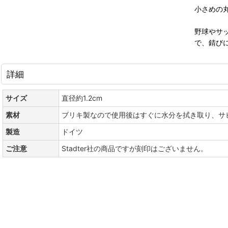
小さめの
野球やサ
で、錆び
詳細
サイズ
直径約1.2cm
素材
ブリキ製なので使用後はすぐに水分を拭き取り、サ
製造
ドイツ
ご注意
Stadter社の商品ですが刻印はございません。