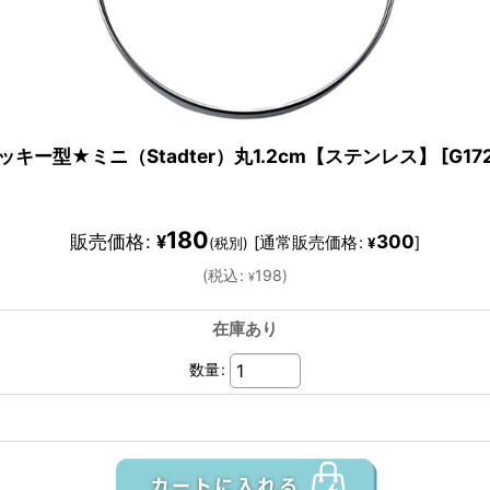
クッキー型★ミニ（Stadter）丸1.2cm【ステンレス】
[
G17
180
販売価格
:
300
¥
[
通常販売価格
:
]
(税別)
¥
(
税込
:
198
)
¥
在庫あり
数量
: