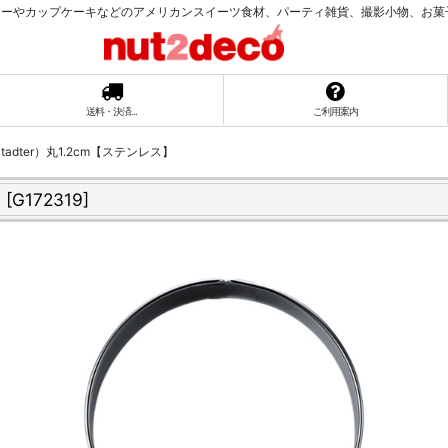
ーやカップケーキなどのアメリカンスイーツ食材、パーティ雑貨、撮影小物、お菓子ラッ
送料・決済...
ご利用案内
adter）丸1.2cm【ステンレス】
】
[
G172319
]