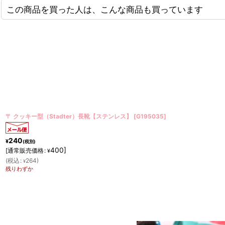
この商品を買った人は、こんな商品も買っています
〒 クッキー型（Stadter）死神【ステンレス】
[
G163195
]
240
¥
(税別)
400
]
[
通常販売価格
:
¥
(
税込
:
264
)
¥
在庫あり