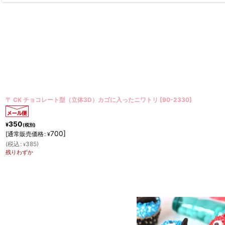
〒 CK チョコレート型／ドミノ
[
90-13410
]
350
¥
(税別)
700
]
[
通常販売価格
:
¥
(
税込
:
385
)
¥
在庫あり