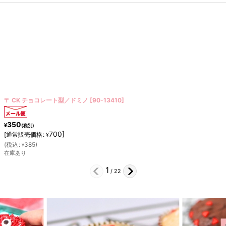
〒 CK チョコレート型ロリポップ／チョウチョ
[
90-13132
]
350
¥
(税別)
700
]
[
通常販売価格
:
¥
(
税込
:
385
)
¥
在庫あり
2
/
22