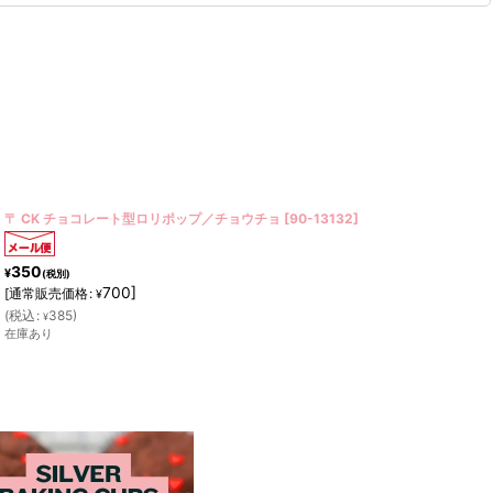
〒 CK チョコレート型／イルカ
[
90-12810
]
350
¥
(税別)
700
]
[
通常販売価格
:
¥
(
税込
:
385
)
¥
在庫あり