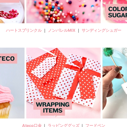
ハートスプリンクル
｜
ノンパレルMIX
｜
サンディングシュガー
Ateco口金
｜
ラッピンググッズ
｜
フードペン