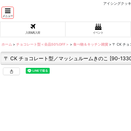
アイシングクッキ
メニュー
入荷&再入荷
イベント
ホーム
>
チョコレート型＜全品50%OFF＞
>
食べ物＆キッチン雑貨
>
〒 CK 
〒 CK チョコレート型／マッシュルームきのこ
[
90-133