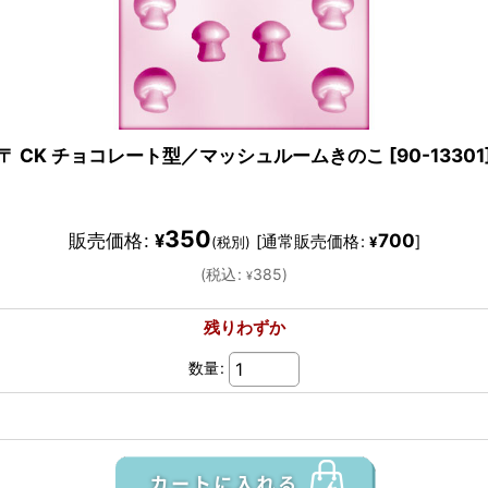
〒 CK チョコレート型／マッシュルームきのこ
[
90-13301
350
販売価格
:
700
¥
[
通常販売価格
:
]
(税別)
¥
(
税込
:
385
)
¥
残りわずか
数量
: