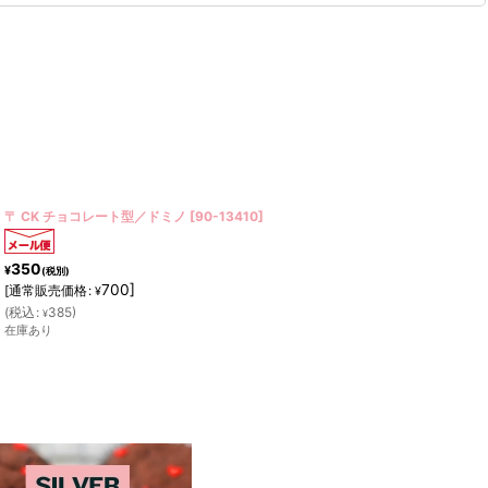
〒 CK チョコレート型／アニマルセット
[
90-11184
]
350
¥
(税別)
700
]
[
通常販売価格
:
¥
(
税込
:
385
)
¥
在庫あり