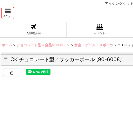
アイシングクッキ
メニュー
入荷&再入荷
イベント
ホーム
>
チョコレート型＜全品50%OFF＞
>
音楽・ゲーム・スポーツ
>
〒 CK
〒 CK チョコレート型／サッカーボール
[
90-6008
]