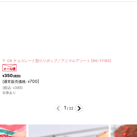
〒 CK チョコレート型／ドミノ
[
90-13410
]
350
¥
(税別)
700
]
[
通常販売価格
:
¥
(
税込
:
385
)
¥
在庫あり
2
/
22