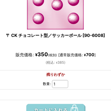
〒 CK チョコレート型／サッカーボール
[
90-6008
]
350
販売価格
:
700
¥
[
通常販売価格
:
]
(税別)
¥
(
税込
:
385
)
¥
残りわずか
数量
: