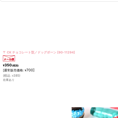
〒 CK チョコレート型ロリポップ／アニマルアソート
[
90-11185
]
350
¥
(税別)
700
]
[
通常販売価格
:
¥
(
税込
:
385
)
¥
在庫あり