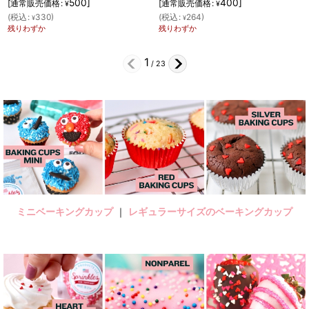
500
]
400
]
:
[
通常販売価格
:
[
通常販売価格
:
¥
¥
(
税込
:
264
)
(
税込
:
264
)
¥
¥
残りわずか
在庫あり
2
/
23
ミニベーキングカップ
｜
レギュラーサイズのベーキングカップ