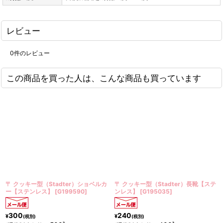
レビュー
0
件のレビュー
この商品を買った人は、こんな商品も買っています
Stadter）ショベルカ
〒 クッキー型（Stadter）長靴【ステ
〒 クッキー型（S
ス】
[
G199590
]
ンレス】
[
G195035
]
ンレス】
[
G163
240
240
¥
¥
(税別)
(税別)