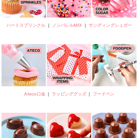
ハートスプリンクル
｜
ノンパレルMIX
｜
サンディングシュガー
Ateco口金
｜
ラッピンググッズ
｜
フードペン