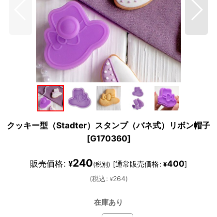
クッキー型（Stadter）スタンプ（バネ式）リボン帽子
[
G170360
]
240
販売価格
:
400
¥
[
通常販売価格
:
]
(税別)
¥
(
税込
:
264
)
¥
在庫あり