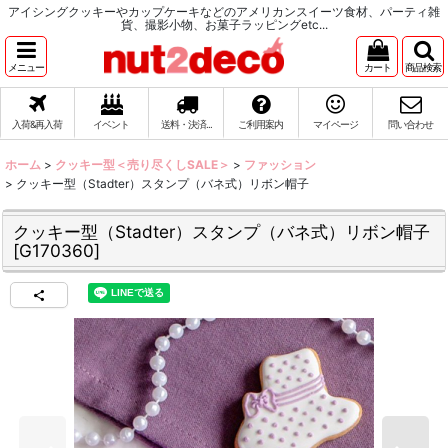
アイシングクッキーやカップケーキなどのアメリカンスイーツ食材、パーティ雑
貨、撮影小物、お菓子ラッピングetc...
メニュー
カート
商品検索
入荷&再入荷
イベント
送料・決済...
ご利用案内
マイページ
問い合わせ
ホーム
>
クッキー型＜売り尽くしSALE＞
>
ファッション
>
クッキー型（Stadter）スタンプ（バネ式）リボン帽子
クッキー型（Stadter）スタンプ（バネ式）リボン帽子
[
G170360
]