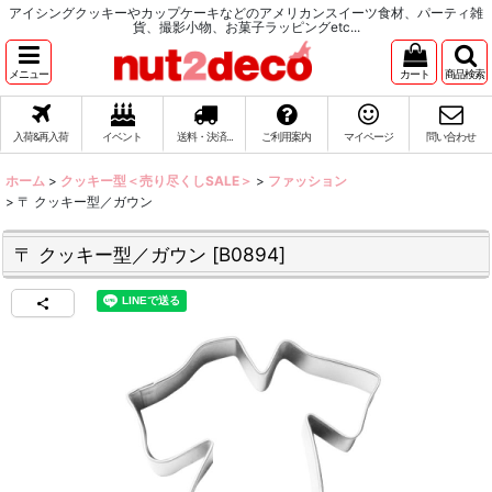
アイシングクッキーやカップケーキなどのアメリカンスイーツ食材、パーティ雑
貨、撮影小物、お菓子ラッピングetc...
メニュー
カート
商品検索
入荷&再入荷
イベント
送料・決済...
ご利用案内
マイページ
問い合わせ
ホーム
>
クッキー型＜売り尽くしSALE＞
>
ファッション
>
〒 クッキー型／ガウン
〒 クッキー型／ガウン
[
B0894
]