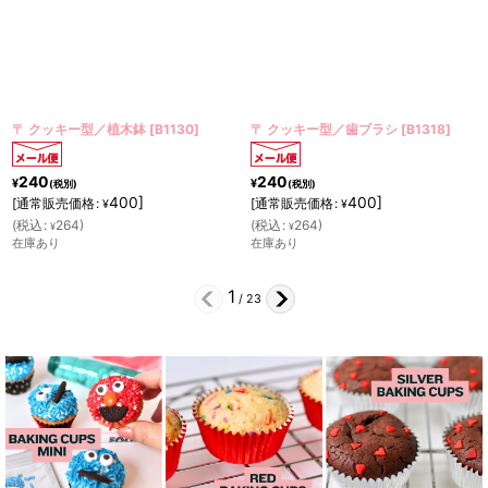
木鉢
[
B1130
]
〒 クッキー型／歯ブラシ
[
B1318
]
〒 クッキー型／フ
240
240
¥
¥
(税別)
(税別)
00
]
400
]
40
[
通常販売価格
:
[
通常販売価格
:
¥
¥
(
税込
:
264
)
(
税込
:
264
)
¥
¥
在庫あり
在庫あり
2
/
23