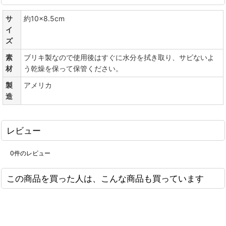
サ
約10×8.5cm
イ
ズ
素
ブリキ製なので使用後はすぐに水分を拭き取り、サビないよ
材
う乾燥を保って保管ください。
製
アメリカ
造
レビュー
0
件のレビュー
この商品を買った人は、こんな商品も買っています