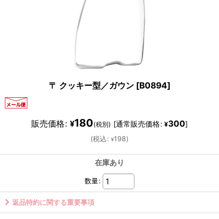
〒 クッキー型／ガウン
[
B0894
]
180
販売価格
:
300
¥
[
通常販売価格
:
]
(税別)
¥
(
税込
:
198
)
¥
在庫あり
数量
:
返品特約に関する重要事項