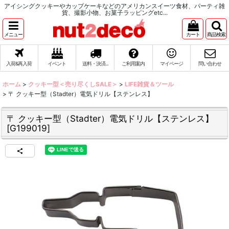
アイシングクッキーやカップケーキなどのアメリカンスイーツ食材、パーティ雑
貨、撮影小物、お菓子ラッピングetc...
メニュー
カート
商品検索
入荷&再入荷
イベント
送料・決済...
ご利用案内
マイページ
問い合わせ
ホーム
>
クッキー型＜売り尽くしSALE＞
>
LIFE雑貨＆ツール
>
〒 クッキー型（Stadter）電気ドリル【ステンレス】
〒 クッキー型（Stadter）電気ドリル【ステンレス】
[
G199019
]