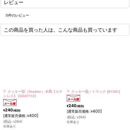
レビュー
0
件のレビュー
この商品を買った人は、こんな商品も買っています
（Stadter）木馬【ステ
〒 クッキー型／トラック
[
B1381
]
〒 クッキー型（
047112
]
【ステンレス
240
¥
(税別)
240
¥
400
]
(税別)
[
通常販売価格
:
¥
400
]
格
:
[
通常販売価格
:
¥
(
税込
:
264
)
¥
(
税込
:
264
)
在庫あり
¥
在庫あり