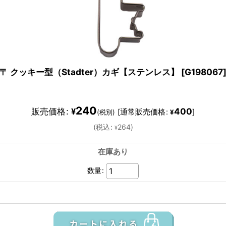
〒 クッキー型（Stadter）カギ【ステンレス】
[
G198067
240
販売価格
:
400
¥
[
通常販売価格
:
]
(税別)
¥
(
税込
:
264
)
¥
在庫あり
数量
: