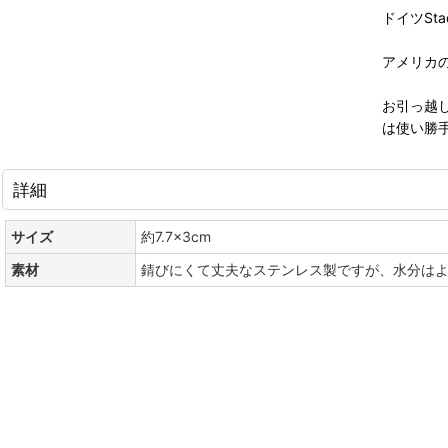
ドイツSt
アメリカ
お引っ越
は使い勝
詳細
サイズ
約7.7×3cm
素材
錆びにくて丈夫なステンレス製ですが、水分は