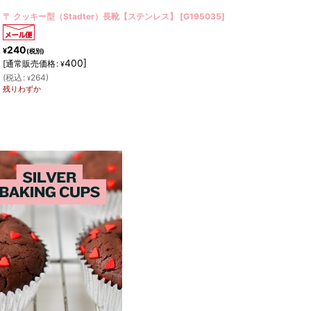
〒 クッキー型（Stadter）アイロン【ステンレス】
[
G199750
]
216
¥
(税別)
360
]
[
通常販売価格
:
¥
(
税込
:
238
)
¥
在庫あり