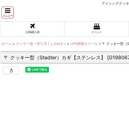
アイシングクッキ
メニュー
入荷&再入荷
イベント
ホーム
>
クッキー型＜売り尽くしSALE＞
>
LIFE雑貨＆ツール
>
〒 クッキー型（S
〒 クッキー型（Stadter）カギ【ステンレス】
[
G19806