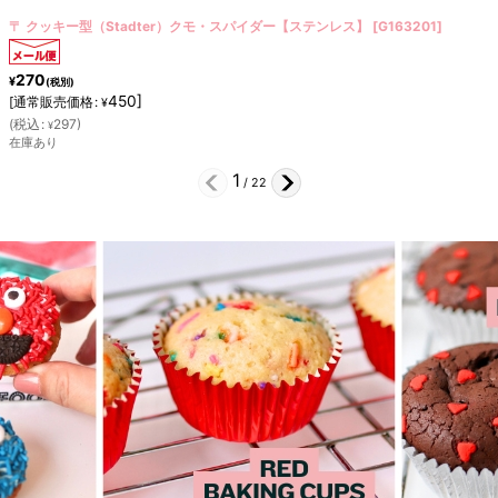
〒 クッキー型（Stadter）長靴【ステンレス】
[
G195035
]
240
¥
(税別)
400
]
[
通常販売価格
:
¥
(
税込
:
264
)
¥
残りわずか
2
/
22