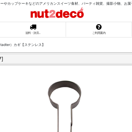
ーやカップケーキなどのアメリカンスイーツ食材、パーティ雑貨、撮影小物、お菓子ラッ
送料・決済...
ご利用案内
tadter）カギ【ステンレス】
7
]