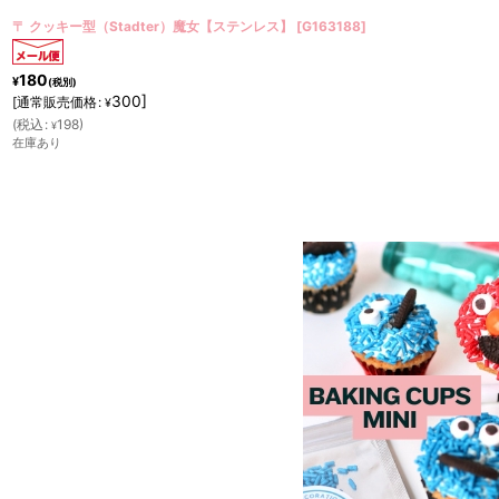
〒 クッキー型（Stadter）クモ・スパイダー【ステンレス】
[
G163201
]
270
¥
(税別)
450
]
[
通常販売価格
:
¥
(
税込
:
297
)
¥
在庫あり