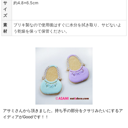
サ
約4.8×6.5cm
イ
ズ
素
ブリキ製なので使用後はすぐに水分を拭き取り、サビないよ
材
う乾燥を保って保管ください。
アサミさんから頂きました。持ち手の部分をクサリみたいにするア
イディアがGoodです！！