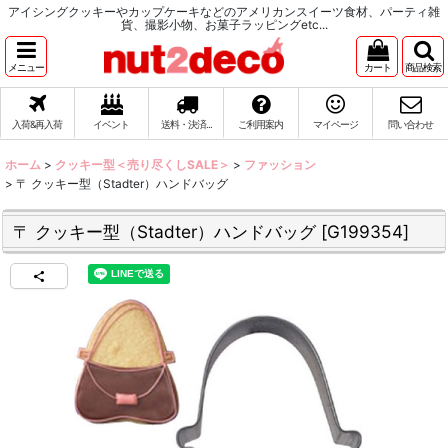
アイシングクッキーやカップケーキなどのアメリカンスイーツ食材、パーティ雑
貨、撮影小物、お菓子ラッピングetc...
メニュー
カート
商品検索
入荷&再入荷
イベント
送料・決済...
ご利用案内
マイページ
問い合わせ
ホーム
>
クッキー型＜売り尽くしSALE＞
>
ファッション
>
〒 クッキー型（Stadter）ハンドバッグ
〒 クッキー型（Stadter）ハンドバッグ
[
G199354
]