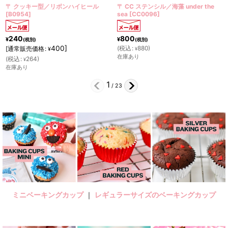
ンハイヒール
〒 CC ステンシル／海藻 under the
〒 クッキー型（Stadte
sea
[
CC0096
]
【ステンレス】
[
G1997
800
216
¥
¥
(税別)
(税別)
(
税込
:
880
)
360
]
[
通常販売価格
:
¥
¥
在庫あり
(
税込
:
238
)
¥
在庫あり
2
/
23
ミニベーキングカップ
｜
レギュラーサイズのベーキングカップ