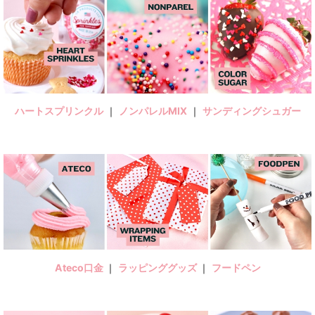
ハートスプリンクル
｜
ノンパレルMIX
｜
サンディングシュガー
Ateco口金
｜
ラッピンググッズ
｜
フードペン