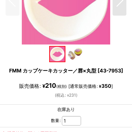
FMM カップケーキカッター／唇×丸型
[
43-7953
]
210
販売価格
:
350
¥
[
通常販売価格
:
]
(税別)
¥
(
税込
:
231
)
¥
在庫あり
数量
: