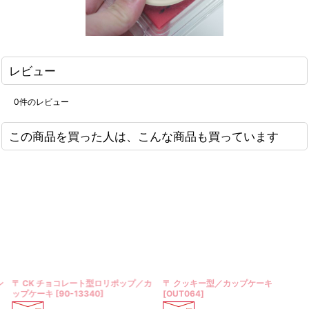
レビュー
0
件のレビュー
この商品を買った人は、こんな商品も買っています
〒 CK チョコレート型ロリポップ／カ
〒 クッキー型／カップケーキ
ップケーキ
[
90-13340
]
[
OUT064
]