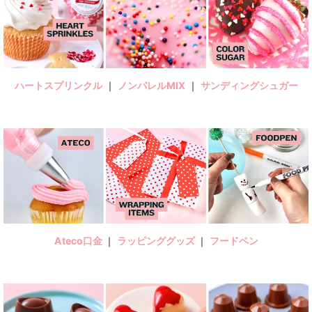
ハートスプリンクル
｜
ノンパレルMIX
｜
サンディングシュガー
Ateco口金
｜
ラッピンググッズ
｜
フードペン