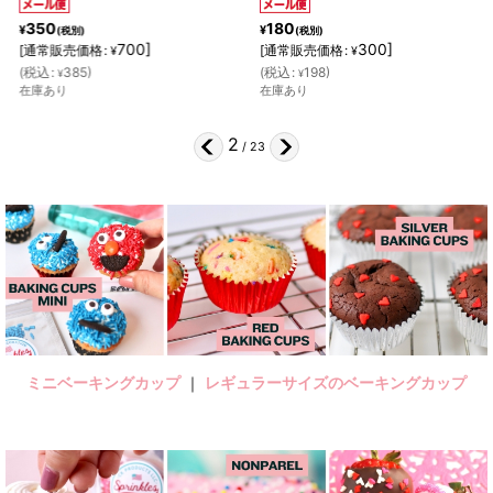
350
180
¥
¥
(税別)
(税別)
700
]
300
]
[
通常販売価格
:
[
通常販売価格
:
¥
¥
(
税込
:
385
)
(
税込
:
198
)
¥
¥
在庫あり
在庫あり
2
/
23
ミニベーキングカップ
｜
レギュラーサイズのベーキングカップ