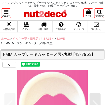
アイシングクッキーやカップケーキなどのアメリカンスイーツ食材、パーティ雑
貨、撮影小物、お菓子ラッピングetc...
メニュー
カート
商品検索
入荷&再入荷
イベント
送料・決済...
ご利用案内
マイページ
問い合わせ
ホーム
>
クッキー型＜売り尽くしSALE＞
>
LOVE
>
FMM カップケーキカッター／唇×丸型
FMM カップケーキカッター／唇×丸型
[
43-7953
]