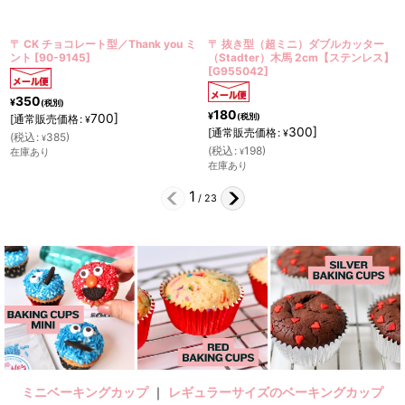
ト型／Thank you ミ
〒 抜き型（超ミニ）ダブルカッター
〒 CK チョコレ
（Stadter）木馬 2cm【ステンレス】
プレート
[
90-503
[
G955042
]
350
¥
(税別)
180
¥
700
]
(税別)
7
[
通常販売価格
:
¥
300
]
[
通常販売価格
:
¥
(
税込
:
385
)
¥
(
税込
:
198
)
在庫あり
¥
在庫あり
2
/
23
ミニベーキングカップ
｜
レギュラーサイズのベーキングカップ