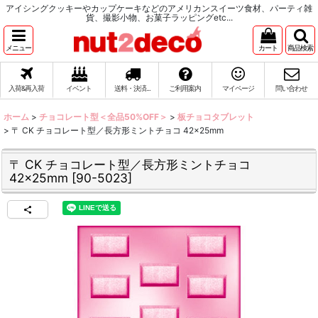
アイシングクッキーやカップケーキなどのアメリカンスイーツ食材、パーティ雑
貨、撮影小物、お菓子ラッピングetc...
メニュー
カート
商品検索
入荷&再入荷
イベント
送料・決済...
ご利用案内
マイページ
問い合わせ
ホーム
>
チョコレート型＜全品50%OFF＞
>
板チョコタブレット
>
〒 CK チョコレート型／長方形ミントチョコ 42×25mm
〒 CK チョコレート型／長方形ミントチョコ
42×25mm
[
90-5023
]