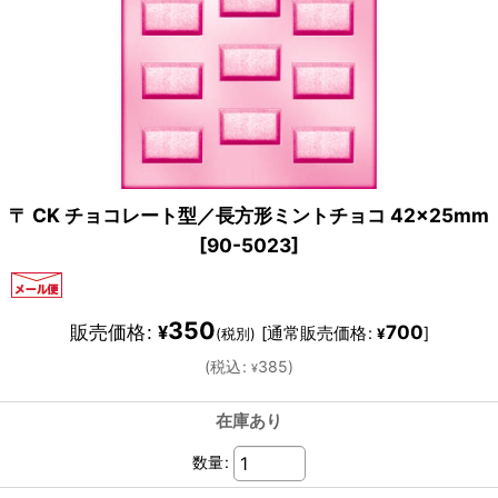
〒 CK チョコレート型／長方形ミントチョコ 42×25mm
[
90-5023
]
350
販売価格
:
700
¥
[
通常販売価格
:
]
(税別)
¥
(
税込
:
385
)
¥
在庫あり
数量
: