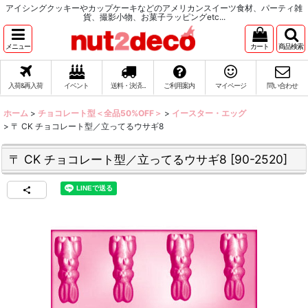
アイシングクッキーやカップケーキなどのアメリカンスイーツ食材、パーティ雑
貨、撮影小物、お菓子ラッピングetc...
メニュー
カート
商品検索
入荷&再入荷
イベント
送料・決済...
ご利用案内
マイページ
問い合わせ
ホーム
>
チョコレート型＜全品50%OFF＞
>
イースター・エッグ
>
〒 CK チョコレート型／立ってるウサギ8
〒 CK チョコレート型／立ってるウサギ8
[
90-2520
]