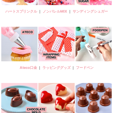
ハートスプリンクル
｜
ノンパレルMIX
｜
サンディングシュガー
Ateco口金
｜
ラッピンググッズ
｜
フードペン