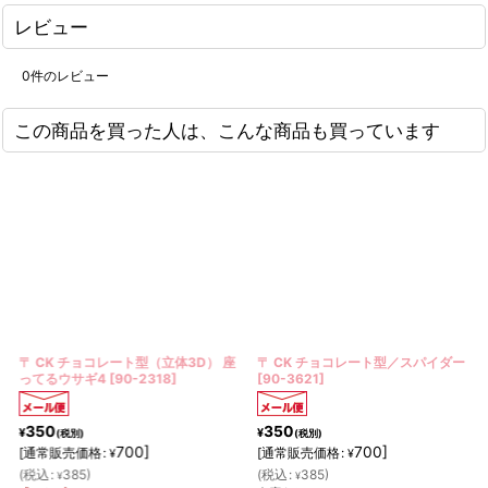
レビュー
0
件のレビュー
この商品を買った人は、こんな商品も買っています
〒 CK チョコレート型（立体3D） 座
〒 CK チョコレート型／スパイダー
ってるウサギ4
[
90-2318
]
[
90-3621
]
350
350
¥
¥
(税別)
(税別)
700
]
700
]
[
通常販売価格
:
[
通常販売価格
:
¥
¥
(
税込
:
385
)
(
税込
:
385
)
¥
¥