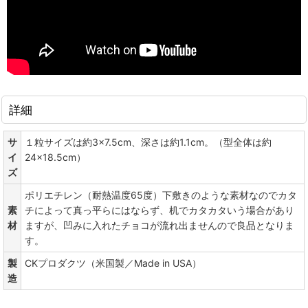
詳細
サ
１粒サイズは約3×7.5cm、深さは約1.1cm。（型全体は約
イ
24×18.5cm）
ズ
ポリエチレン（耐熱温度65度）下敷きのような素材なのでカタ
素
チによって真っ平らにはならず、机でカタカタいう場合があり
材
ますが、凹みに入れたチョコが流れ出ませんので良品となりま
す。
製
CKプロダクツ（米国製／Made in USA）
造