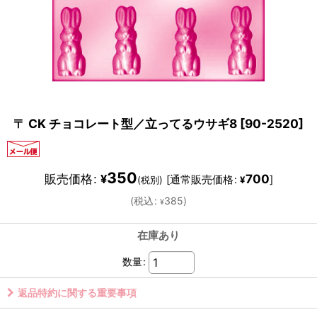
〒 CK チョコレート型／立ってるウサギ8
[
90-2520
]
350
販売価格
:
700
¥
[
通常販売価格
:
]
(税別)
¥
(
税込
:
385
)
¥
在庫あり
数量
:
返品特約に関する重要事項