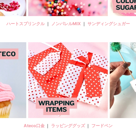
ハートスプリンクル
｜
ノンパレルMIX
｜
サンディングシュガー
Ateco口金
｜
ラッピンググッズ
｜
フードペン