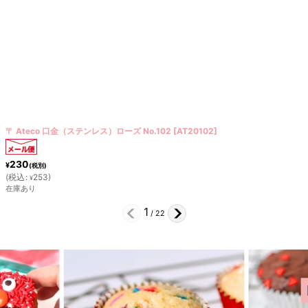
〒Ateco チューブカバー 4pc
[
AT399
]
300
¥
(税別)
(
税込
:
330
)
¥
在庫あり
2
/
22