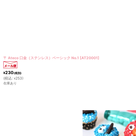
〒 Ateco 口金（ステンレス）ローズ No.102
[
AT20102
]
230
¥
(税別)
(
税込
:
253
)
¥
在庫あり