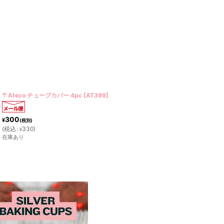
〒 Ateco 口金（ステンレス）モンブラン No.234
[
AT20234
]
300
¥
(税別)
(
税込
:
330
)
¥
在庫あり