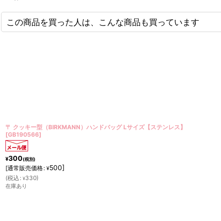
この商品を買った人は、こんな商品も買っています
〒 油コートされたペーパーバッグ18×12.5cm／クラフトドット（10枚入）
[
MIX-BAG-KRAFTDOT
]
300
¥
(税別)
(
税込
:
330
)
¥
在庫あり