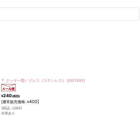
〒 クッキー型（BIRKMANN）カタツムリ
[
GB121461
]
240
¥
(税別)
400
]
[
通常販売価格
:
¥
(
税込
:
264
)
¥
在庫あり