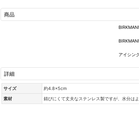
商品
BIRKM
BIRKM
アイシン
詳細
サイズ
約4.8×5cm
素材
錆びにくて丈夫なステンレス製ですが、水分は