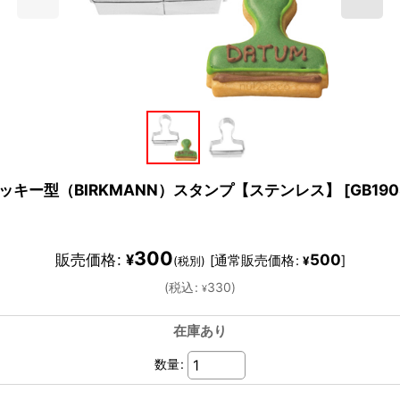
クッキー型（BIRKMANN）スタンプ【ステンレス】
[
GB190
300
販売価格
:
500
¥
[
通常販売価格
:
]
(税別)
¥
(
税込
:
330
)
¥
在庫あり
数量
: