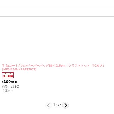
〒 クッキー型／ドレス（ステンレス）
[
OUT091
]
240
¥
(税別)
400
]
[
通常販売価格
:
¥
(
税込
:
264
)
¥
在庫あり
2
/
22