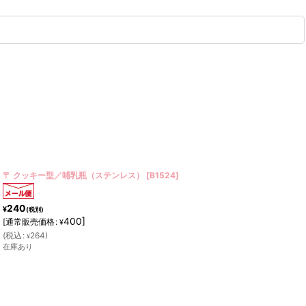
〒 クッキー型／ダブルハート
[
B1145
]
240
¥
(税別)
400
]
[
通常販売価格
:
¥
(
税込
:
264
)
¥
在庫あり