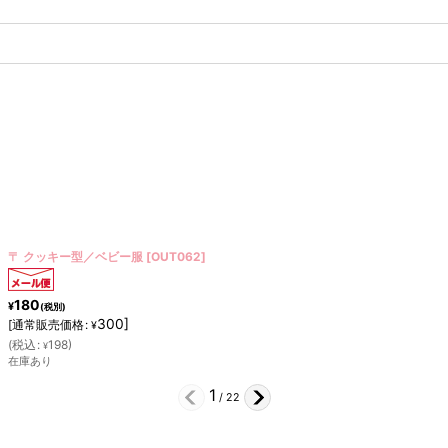
〒 クッキー型／哺乳瓶（ステンレス）
[
B1524
]
240
¥
(税別)
400
]
[
通常販売価格
:
¥
(
税込
:
264
)
¥
在庫あり
2
/
22