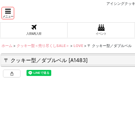
アイシングクッキ
メニュー
入荷&再入荷
イベント
ホーム
>
クッキー型＜売り尽くしSALE＞
>
LOVE
>
〒 クッキー型／ダブルベル
〒 クッキー型／ダブルベル
[
A1483
]