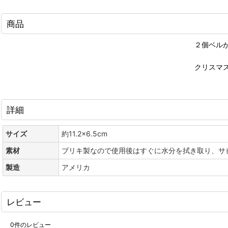
商品
２個ベル
クリスマ
詳細
サイズ
約11.2×6.5cm
素材
ブリキ製なので使用後はすぐに水分を拭き取り、サ
製造
アメリカ
レビュー
0
件のレビュー