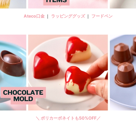
Ateco口金
｜
ラッピンググッズ
｜
フードペン
＼ ポリカーボネイトも50%OFF／