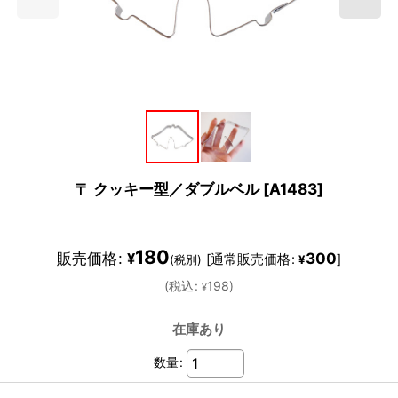
〒 クッキー型／ダブルベル
[
A1483
]
180
販売価格
:
300
¥
[
通常販売価格
:
]
(税別)
¥
(
税込
:
198
)
¥
在庫あり
数量
: