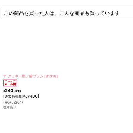
この商品を買った人は、こんな商品も買っています
〒 クッキー型／ベビー服
[
OUT062
]
180
¥
(税別)
300
]
[
通常販売価格
:
¥
(
税込
:
198
)
¥
在庫あり