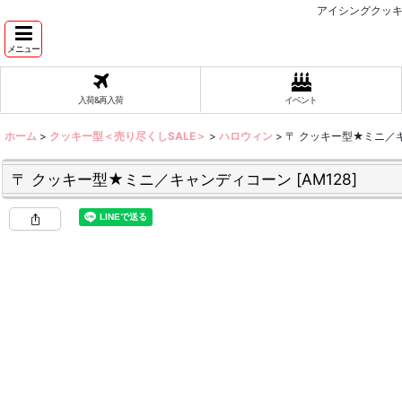
アイシングクッキ
メニュー
入荷&再入荷
イベント
ホーム
>
クッキー型＜売り尽くしSALE＞
>
ハロウィン
>
〒 クッキー型★ミニ／
〒 クッキー型★ミニ／キャンディコーン
[
AM128
]