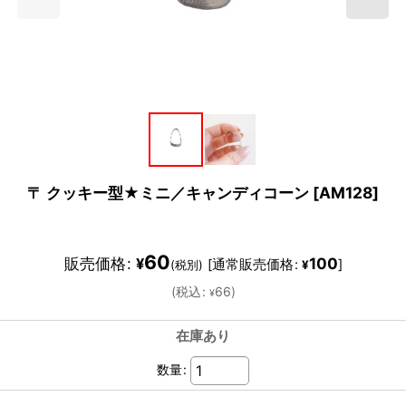
〒 クッキー型★ミニ／キャンディコーン
[
AM128
]
60
販売価格
:
100
¥
[
通常販売価格
:
]
(税別)
¥
(
税込
:
66
)
¥
在庫あり
数量
: