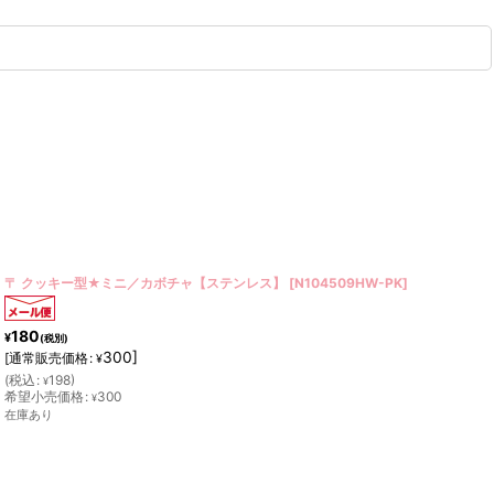
〒 クッキー型★ミニ／キリン
[
AM078
]
180
¥
(税別)
300
]
[
通常販売価格
:
¥
(
税込
:
198
)
¥
在庫あり