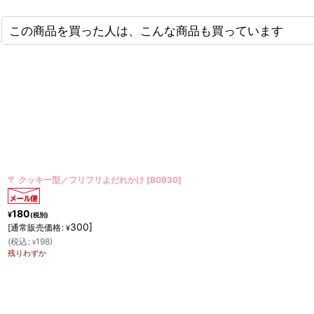
この商品を買った人は、こんな商品も買っています
〒 クッキー型★ミニ／ピンクリボン
[
B1698
]
180
¥
(税別)
300
]
[
通常販売価格
:
¥
(
税込
:
198
)
¥
在庫あり