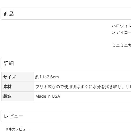
商品
ハロウィ
ンディコ
ミニミニ
詳細
サイズ
約1.1×2.6cm
素材
ブリキ製なので使用後はすぐに水分を拭き取り、サ
製造
Made in USA
レビュー
0
件のレビュー