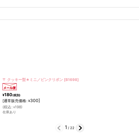
〒 クッキー型★ミニ／カボチャ【ステンレス】
[
N104509HW-PK
]
180
¥
(税別)
300
]
[
通常販売価格
:
¥
(
税込
:
198
)
¥
希望小売価格
:
300
¥
在庫あり
2
/
22