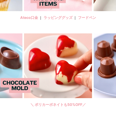
Ateco口金
｜
ラッピンググッズ
｜
フードペン
＼ ポリカーボネイトも50%OFF／