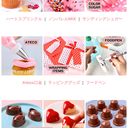
ハートスプリンクル
｜
ノンパレルMIX
｜
サンディングシュガー
Ateco口金
｜
ラッピンググッズ
｜
フードペン