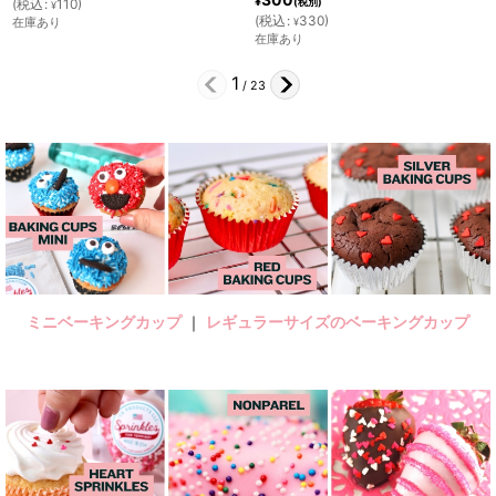
¥
¥
(税別)
(税別)
(
税込
:
330
)
(
税込
:
330
)
¥
¥
在庫あり
在庫あり
2
/
23
ミニベーキングカップ
｜
レギュラーサイズのベーキングカップ