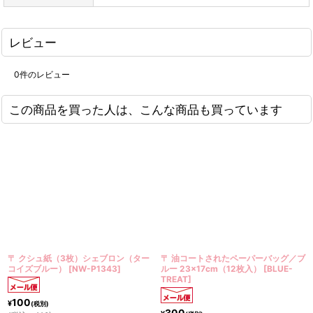
レビュー
0
件のレビュー
この商品を買った人は、こんな商品も買っています
シェブロン（ター
〒 油コートされたペーパーバッグ／ブ
〒 油コートされたミ
-P1343
]
ルー 23×17cm（12枚入）
[
BLUE-
グ／フローラル フィエ
TREAT
]
入）
[
FST-BAG-SML
]
300
300