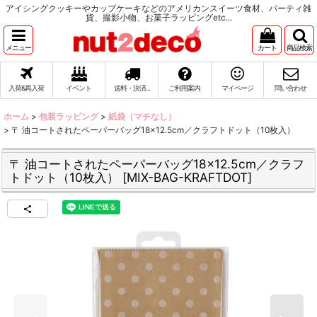
アイシングクッキーやカップケーキなどのアメリカンスイーツ食材、パーティ雑
貨、撮影小物、お菓子ラッピングetc...
メニュー
カート
商品検索
入荷&再入荷
イベント
送料・決済...
ご利用案内
マイページ
問い合わせ
ホーム
>
包装ラッピング
>
紙袋（マチなし）
>
〒 油コートされたペーパーバッグ18×12.5cm／クラフトドット（10枚入）
〒 油コートされたペーパーバッグ18×12.5cm／クラフ
トドット（10枚入）
[
MIX-BAG-KRAFTDOT
]