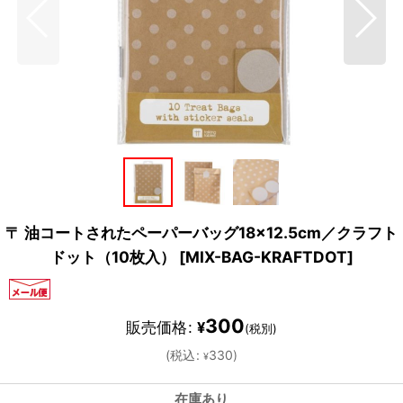
〒 油コートされたペーパーバッグ18×12.5cm／クラフト
ドット（10枚入）
[
MIX-BAG-KRAFTDOT
]
300
販売価格
:
¥
(税別)
(
税込
:
330
)
¥
在庫あり