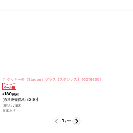
〒 クッキー型（Stadter）ハンマー【ステンレス】
[
G199033
]
240
¥
(税別)
400
]
[
通常販売価格
:
¥
(
税込
:
264
)
¥
在庫あり
2
/
22