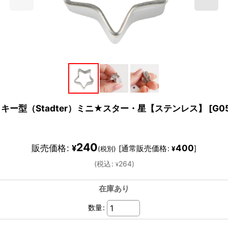
ッキー型（Stadter）ミニ★スター・星【ステンレス】
[
G0
240
販売価格
:
400
¥
[
通常販売価格
:
]
(税別)
¥
(
税込
:
264
)
¥
在庫あり
数量
: