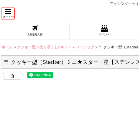
アイシングクッキ
メニュー
入荷&再入荷
イベント
ホーム
>
クッキー型＜売り尽くしSALE＞
>
ベーシック
>
〒 クッキー型（Stad
〒 クッキー型（Stadter）ミニ★スター・星【ステンレ