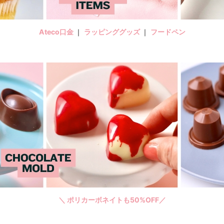
Ateco口金
｜
ラッピンググッズ
｜
フードペン
＼ ポリカーボネイトも50%OFF／