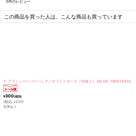
0
件のレビュー
この商品を買った人は、こんな商品も買っています
〒 クッキー型（Stadter）グラス【ステンレス】
[
G216600
]
180
¥
(税別)
300
]
[
通常販売価格
:
¥
(
税込
:
198
)
¥
在庫あり