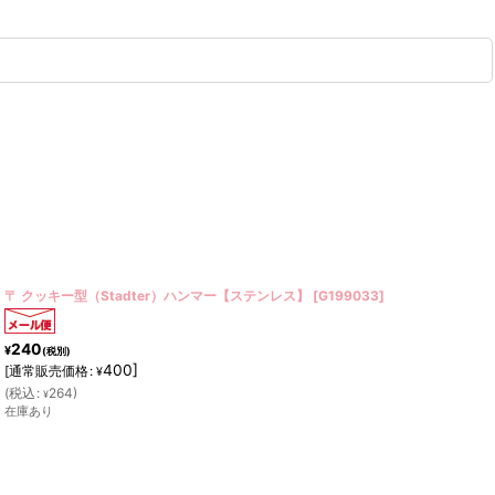
〒 クッキー型（Stadter）長靴【ステンレス】
[
G195035
]
240
¥
(税別)
400
]
[
通常販売価格
:
¥
(
税込
:
264
)
¥
残りわずか