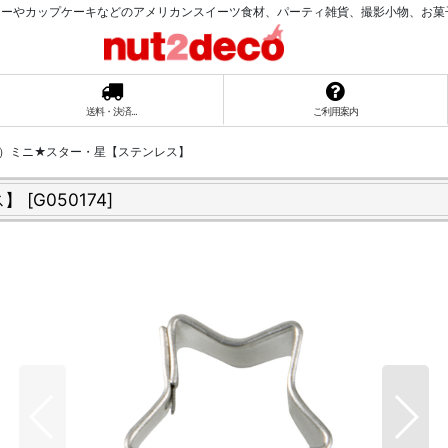
ーやカップケーキなどのアメリカンスイーツ食材、パーティ雑貨、撮影小物、お菓子ラッ
送料・決済...
ご利用案内
ter）ミニ★スター・星【ステンレス】
ス】
[
G050174
]