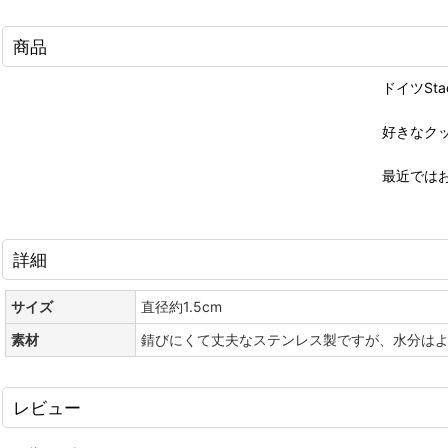
商品
ドイツSt
好きなク
最近では
詳細
サイズ
直径約1.5cm
素材
錆びにくて丈夫なステンレス製ですが、水分は
レビュー