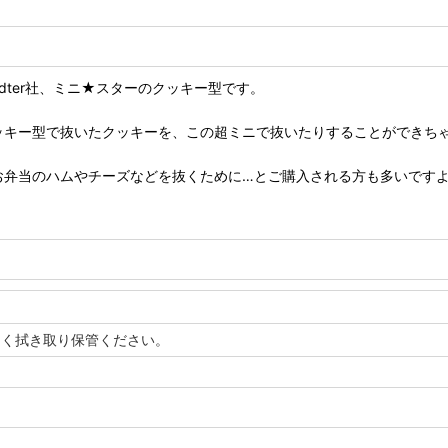
adter社、ミニ★スターのクッキー型です。
ッキー型で抜いたクッキーを、この超ミニで抜いたりすることができち
お弁当のハムやチーズなどを抜くために…とご購入される方も多いです
よく拭き取り保管ください。